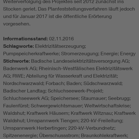
Weiterverfolgung des Projektes seit 2012 zunächst ins
Stocken geriet. Das Planfeststellungsverfahren läuft jedoch
und für Januar 2017 ist die öffentliche Erörterung
vorgesehen.
Informationsstand:
02.11.2016
Schlagworte:
Elektrizitätserzeugung;
Pumpspeicherkraftwerke; Stromerzeugung; Energie; Energy
Stichworte:
Badische Landeselektrizitätsversorgung AG;
Badenwerk AG; Rheinisch-Westfälisches Elektrizitätswerk
AG; RWE; Abteilung für Wasserkraft und Elektrizität;
Nordschwarzwald; Forbach; Baden; Südschwarzwald;
Badischer Landtag; Schluchseewerk-Projekt;
Schluchseewerk AG; Speichersee; Staumauer; Seebrugg;
Faulenfürst; Schwergewichtsmauer; Weltwirtschaftskrise;
Waldshut; Kraftwerk Häusern; Kraftwerk Witznau; Kraftwerk
Waldshut; Umspannwerk Tiengen; 220-kV-Freileitung;
Umspannwerk Herbertingen; 220-kV-Verbundnetz;
Spitzenenergie; Überschussstrom; Braunkohlekraftwerk;