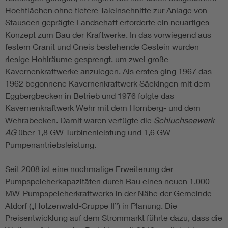
Hochflächen ohne tiefere Taleinschnitte zur Anlage von
Stauseen geprägte Landschaft erforderte ein neuartiges
Konzept zum Bau der Kraftwerke. In das vorwiegend aus
festem Granit und Gneis bestehende Gestein wurden
riesige Hohlräume gesprengt, um zwei große
Kavernenkraftwerke anzulegen. Als erstes ging 1967 das
1962 begonnene Kavernenkraftwerk Säckingen mit dem
Eggbergbecken in Betrieb und 1976 folgte das
Kavernenkraftwerk Wehr mit dem Hornberg- und dem
Wehrabecken. Damit waren verfügte die
Schluchseewerk
AG
über 1,8 GW Turbinenleistung und 1,6 GW
Pumpenantriebsleistung.
Seit 2008 ist eine nochmalige Erweiterung der
Pumpspeicherkapazitäten durch Bau eines neuen 1.000-
MW-Pumpspeicherkraftwerks in der Nähe der Gemeinde
Atdorf („Hotzenwald-Gruppe II”) in Planung. Die
Preisentwicklung auf dem Strommarkt führte dazu, dass die