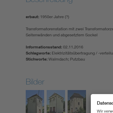
erbaut:
1950er Jahre (?)
Transformatorenstation mit zwei Transformatorz
Seitenwänden und abgesetztem Sockel
Informationsstand:
02.11.2016
Schlagworte:
Elektrizitätsübertragung / -vertei
Stichworte:
Walmdach; Putzbau
Bilder