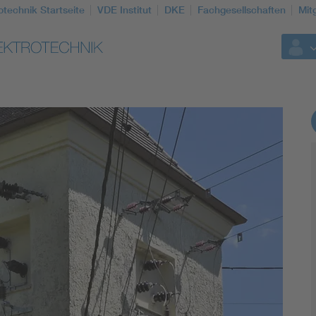
otechnik Startseite
VDE Institut
DKE
Fachgesellschaften
Mit