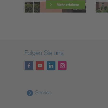
fahren
Mehr erfahren
Folgen Sie uns
Service