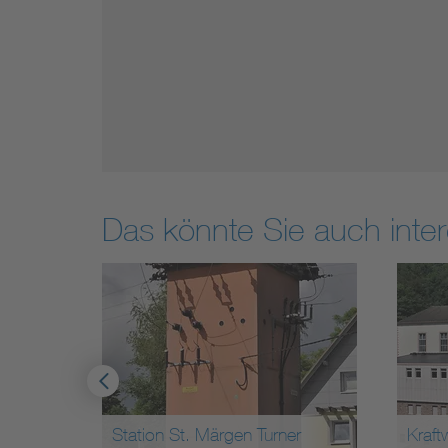
Das könnte Sie auch inter
Tran
ner
Kraftwerk Witznau
Kar