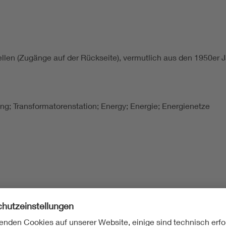
ellen (Zugänge auf der Rückseite), vermutlich aus den 1950e
lung; Transformatorenstation; Energy; Energie; Energienetze