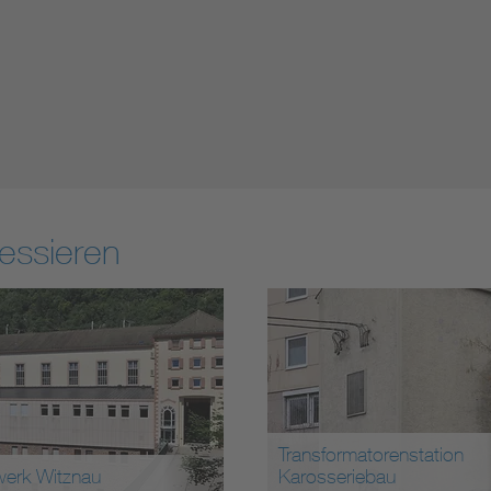
essieren
sformatorenstation
osseriebau
Fernmeldeturm Frauenko