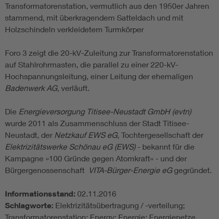
Transformatorenstation, vermutlich aus den 1950er Jahren
stammend, mit überkragendem Satteldach und mit
Holzschindeln verkleidetem Turmkörper
Foro 3 zeigt die 20-kV-Zuleitung zur Transformatorenstation
auf Stahlrohrmasten, die parallel zu einer 220-kV-
Hochspannungsleitung, einer Leitung der ehemaligen
Badenwerk AG,
verläuft.
Die
Energieversorgung Titisee-Neustadt GmbH (evtn)
wurde 2011 als Zusammenschluss der Stadt Titisee-
Neustadt, der
Netzkauf EWS eG,
Tochtergesellschaft der
Elektrizitätswerke Schönau eG (EWS)
- bekannt für die
Kampagne »100 Gründe gegen Atomkraft« - und der
Bürgergenossenschaft
VITA-Bürger-Energie eG
gegründet.
Informationsstand:
02.11.2016
Schlagworte:
Elektrizitätsübertragung / -verteilung;
Transformatorenstation; Energy; Energie; Energienetze