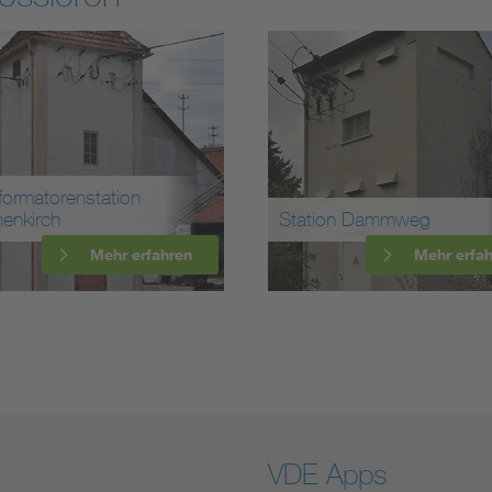
tion Dammweg
Station Hopfau Reinau
Mehr erfahren
Mehr erf
VDE Apps