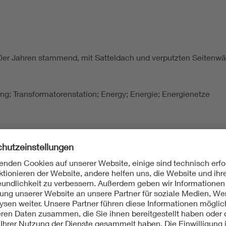
50er Jahren stammend, mit Satteldach und verputzten Seitenw
lung; Transformatorenstation; Energy; Energie; Energienetze