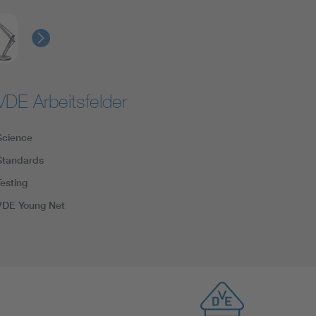
VDE Arbeitsfelder
Science
Standards
Testing
VDE Young Net