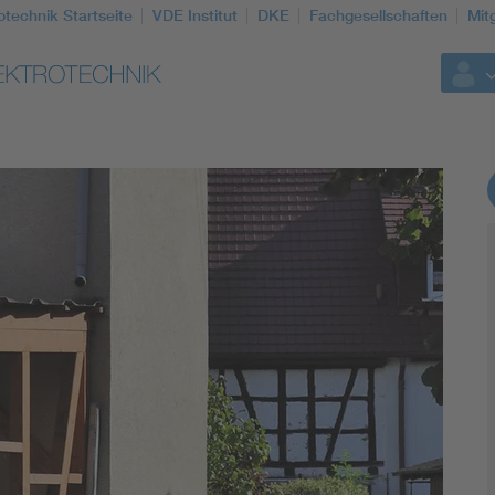
otechnik Startseite
VDE Institut
DKE
Fachgesellschaften
Mit