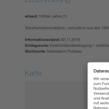
erbaut:
1950er Jahre (?)
Transformatorenstation, vermutlich aus den 19
Informationsstand:
02.11.2016
Schlagworte:
Elektrizitätsübertragung / -vertei
Stichworte:
Satteldach; Putzbau
Karte