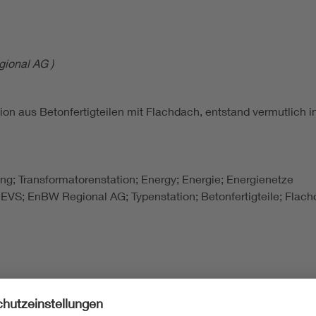
ional AG )
tion aus Betonfertigteilen mit Flachdach, entstand vermutlich
lung; Transformatorenstation; Energy; Energie; Energienetze
EVS; EnBW Regional AG; Typenstation; Betonfertigteile; Fla