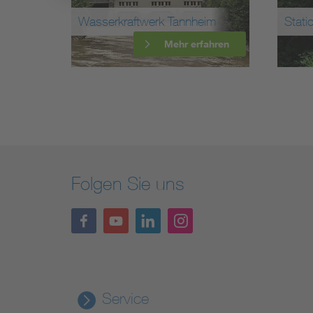
r
Wasserkraftwerk Tannheim
Stati
ahren
Mehr erfahren
Folgen Sie uns
Service