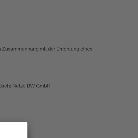
 in Zusammenhang mit der Errichtung eines
chdach; Netze BW GmbH