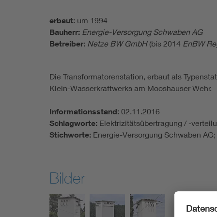
erbaut:
um 1994
Bauherr:
Energie-Versorgung Schwaben AG
Betreiber:
Netze BW GmbH
(bis 2014
EnBW Reg
Die Transformatorenstation, erbaut als Typensta
Klein-Wasserkraftwerks am Mooshauser Wehr.
Informationsstand:
02.11.2016
Schlagworte:
Elektrizitätsübertragung / -vertei
Stichworte:
Energie-Versorgung Schwaben AG; 
Bilder