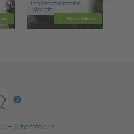
Transformatorenstation
Eglosheim
Statio
hren
Mehr erfahren
VDE Arbeitsfelder