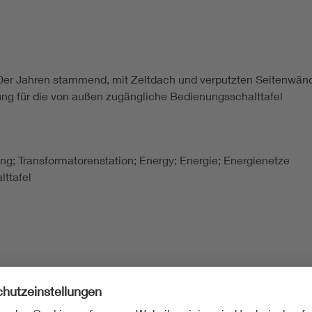
50er Jahren stammend, mit Zeltdach und verputzten Seitenwän
ng für die von außen zugängliche Bedienungsschalttafel
lung; Transformatorenstation; Energy; Energie; Energienetze
lttafel