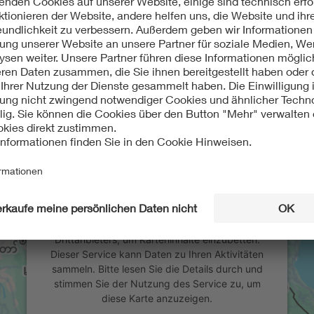
Wir benötigen Ihre Zustimmung, um
den Google Maps-Service zu laden!
Wir verwenden einen Service eines
Drittanbieters, um Karteninhalte einzubetten.
Dieser Service kann Daten zu Ihren Aktivitäten
sammeln. Bitte lesen Sie die Details durch und
stimmen Sie der Nutzung des Service zu, um
diese Karte anzuzeigen.