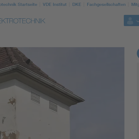
otechnik Startseite
VDE Institut
DKE
Fachgesellschaften
Mit