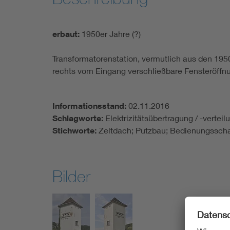
erbaut:
1950er Jahre (?)
Transformatorenstation, vermutlich aus den 19
rechts vom Eingang verschließbare Fensteröffnu
Informationsstand:
02.11.2016
Schlagworte:
Elektrizitätsübertragung / -vertei
Stichworte:
Zeltdach; Putzbau; Bedienungsscha
Bilder