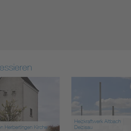
essieren
Heizkraftwerk Altbach
on Herbertingen Kirche
Deizisau