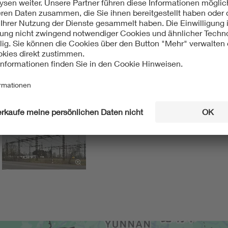
, Strom für Europa. 75 Jahre RWE-Hauptschaltleitung Brauweile