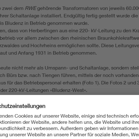
e zwei dem
RWE
gehörende Transformatoren von jeweils 60.000
 ihrer Schaltanlage installiert. Endgültig fertig gestellt wurde
bis Bludenz in Betrieb genommen wurde.
en, dass von Herbertingen aus eine 220- kV-Leitung zu den K
dbetrieb vor allem zwischen den rheinischen Braunkohlekraftw
zwaldes und Hochrheins ermöglichen sollte. Diese Leitungsv
aut und Anfang 1931 in Betrieb genommen.
 heute nicht mehr als Umspann- und Schaltanlage, sondern ste
ch Bürs bzw. nach Tiengen führen, mittels der noch vorhande
s für das Betriebspersonal erhalten (Foto 1). Die Fotos 2 un
 der 220-kV-Leitungen »Bludenz-West«.
eilung; Umspannwerk / Umspannanlage; Energy; Energie; Energi
rbertingen; Rheinisch-Westfälisches Elektrizitätswerk AG; 
; Bezirksverband Oberschwäbische Elektrizitätswerke; OEW;
nhaus; Abspanngerüst