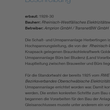
erbaut:
1928-30
Bauherr:
Rheinisch-Westfälisches Elektrizitäts
Betreiber:
Amprion GmbH / TransnetBW GmbH
Die Schalt- und Umspannanlage Herbertingen ist
Hochspannungsleitung, die von der
Rheinisch-W
Knapsack gelegenen Braunkohlekraftwerk Golde
Umspannanlage Bürs bei Bludenz (Land Vorarlberg
Hauptleitung zwischen Brauweiler und Bürs lieg
Für die Standortwahl der bereits 1925 vom
RWE
Bezirksverbandes Oberschwäbische Elektrizitä
Umspannanlage errichtet worden war. Damit k
werden. Die ersten konkreten Schritte zum B
begannen die Vorarbeiten für den Bau der Anlage
Gleisanschlusses musste unter anderem ein vor