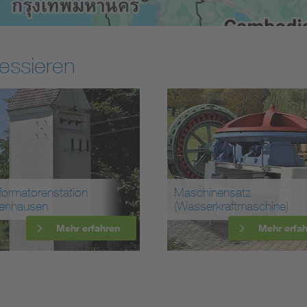
essieren
hinensatz
erkraftmaschine)
Wasserkraftwerk Rocken
Mehr erfahren
Mehr erfa