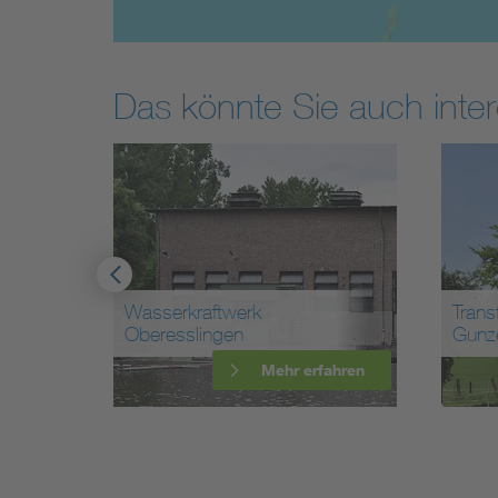
Das könnte Sie auch inter
Transformatorenstation
Masc
Gunzenhausen
(Wass
ahren
Mehr erfahren