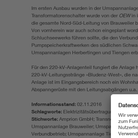
Im ersten Ausbau wurden in der Umspannanlag
Transformatorenschalter wurde von der
OEW
in
die gesamte Nord-Süd-Leitung von Brauweiler 
Von vornherein war auch schon eingeplant word
Schluchseewerks führen sollte, die den Verbun
Pumpspeicherkraftwerken des südlichen Schwar
Umspannanlagen Herbertingen und Tiengen erb
Für den 220-kV-Anlagenteil fungiert die Anlage
220-kV-Leitungsstränge »Bludenz-West«, die na
Anlage ist im Eingangsbereich noch ein Wohnhau
Abspanngerüste mit den Leitungsabgängen u.a.
Informationsstand:
02.11.2016
Schlagworte:
Elektrizitätsübertragung / -vert
Stichworte:
Amprion GmbH; TransnetBW GmbH; He
Umspannanlage Brauweiler; Umspannanlage Bürs
Verbundbetrieb; Umspannanlage Tiengen; Woh