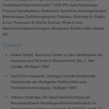
Hochdruck-Maschinensatz; 1.500-PS-Speicherpumpe;
Francis-Spiralturbine; Drehstrom-Synchron-Motorgenerator;
Wehranlage; Zuführungskanal; Putzbau; Walmdach; Züblin
& Co; Thormann & Stiefel; Escher, Wyss & Cie.;
Maschinenfabrik Esslingen; Bergmann Elektricitäts-Werke
AG
Quelle(n)
Volker Rödel, Reclams Führer zu den Denkmalen der
Industrie und Technik in Deutschland. Bd. 1. Alte
Länder, Stuttgart 1992
Karl Erich Haeberle, Stuttgart und die Elektrizität.
Geschichte der Stuttgarter Elektrizitäts-und
Fernwärmeversorgung, Stuttgart 1983
Johann Hallinger, Die Speichereinrichtung am
Neckarkraftwerk Reutlingen/Kirchentellinsfurt; in:
Wasserkraft und Wasserwirtschaft 22(1927), Heft 17,