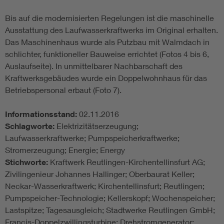
Bis auf die modernisierten Regelungen ist die maschinelle
Ausstattung des Laufwasserkraftwerks im Original erhalten.
Das Maschinenhaus wurde als Putzbau mit Walmdach in
schlichter, funktioneller Bauweise errichtet (Fotos 4 bis 6,
Auslaufseite). In unmittelbarer Nachbarschaft des
Kraftwerksgebäudes wurde ein Doppelwohnhaus für das
Betriebspersonal erbaut (Foto 7).
Informationsstand:
02.11.2016
Schlagworte:
Elektrizitätserzeugung;
Laufwasserkraftwerke; Pumpspeicherkraftwerke;
Stromerzeugung; Energie; Energy
Stichworte:
Kraftwerk Reutlingen-Kirchentellinsfurt AG;
Zivilingenieur Johannes Hallinger; Oberbaurat Keller;
Neckar-Wasserkraftwerk; Kirchentellinsfurt; Reutlingen;
Pumpspeicher-Technologie; Kellerskopf; Wochenspeicher;
Lastspitze; Tagesausgleich; Stadtwerke Reutlingen GmbH;
Francis-Doppelzwillingsturbine; Drehstromgenerator;