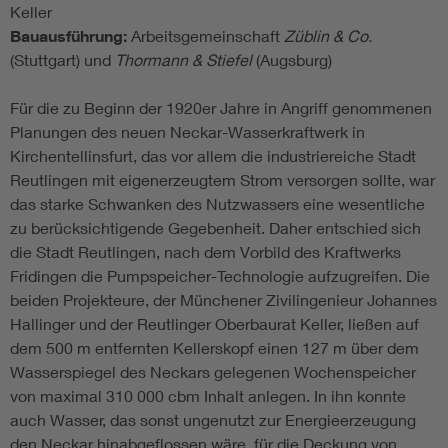
Keller
Bauausführung:
Arbeitsgemeinschaft
Züblin & Co.
(Stuttgart) und
Thormann & Stiefel
(Augsburg)
Für die zu Beginn der 1920er Jahre in Angriff genommenen
Planungen des neuen Neckar-Wasserkraftwerk in
Kirchentellinsfurt, das vor allem die industriereiche Stadt
Reutlingen mit eigenerzeugtem Strom versorgen sollte, war
das starke Schwanken des Nutzwassers eine wesentliche
zu berücksichtigende Gegebenheit. Daher entschied sich
die Stadt Reutlingen, nach dem Vorbild des Kraftwerks
Fridingen die Pumpspeicher-Technologie aufzugreifen. Die
beiden Projekteure, der Münchener Zivilingenieur Johannes
Hallinger und der Reutlinger Oberbaurat Keller, ließen auf
dem 500 m entfernten Kellerskopf einen 127 m über dem
Wasserspiegel des Neckars gelegenen Wochenspeicher
von maximal 310 000 cbm Inhalt anlegen. In ihn konnte
auch Wasser, das sonst ungenutzt zur Energieerzeugung
den Neckar hinabgeflossen wäre, für die Deckung von