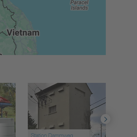
Station Ertingen
Station Dammweg
Kälberweide