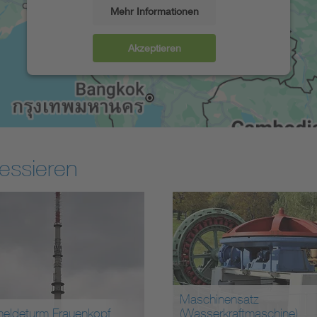
Mehr Informationen
Akzeptieren
essieren
Maschinensatz
m Frauenkopf
(Wasserkraftmaschine)