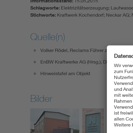
Informationsstand:
15.05.2015
Schlagworte:
Elektrizitätserzeugung; Laufwass
Stichworte:
Kraftwerk Kochendorf; Neckar AG; N
Quelle(n)
Volker Rödel, Reclams Führer zu den Denkma
EnBW Kraftwerke AG (Hrsg.), Die Wasserkra
Hinweistafel am Objekt
Bilder