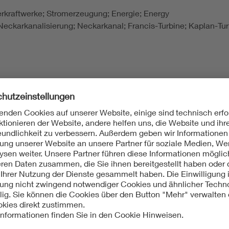
erkraftwerke; Stromerzeugung; Energie; Energy
eckarkanalisierung; Neckarkanal; Francis-Turbine; Kaplan-Tur
len der Industrie und Technik in Deutschland. Bd. 1. Alte Länd
ft am schiffbaren Neckar, Stuttgart [PDF-Datei, Download am 