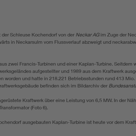
 der Schleuse Kochendorf von der
Neckar AG
im Zuge der Neck
wärts in Neckarsulm vom Flussverlauf abzweigt und neckarabw
aus zwei Francis-Turbinen und einer Kaplan-Turbine. Seitdem w
werksgeländes aufgestellter und 1989 aus dem Kraftwerk ausge
 worden und hatte in 218.221 Betriebsstunden rund 413 Mio. k
ftwerksgebäude befinden sich im Bildarchiv der
Bundesansta
erüstete Kraftwerk über eine Leistung von 6,5 MW. In der Nähe
ransformator (Foto 6).
ochendorf ausgebauten Kaplan-Turbine ist heute vor dem Kraft