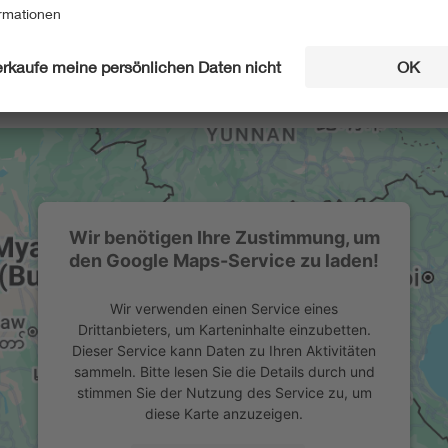
Wir benötigen Ihre Zustimmung, um
den Google Maps-Service zu laden!
Wir verwenden einen Service eines
Drittanbieters, um Karteninhalte einzubetten.
Dieser Service kann Daten zu Ihren Aktivitäten
sammeln. Bitte lesen Sie die Details durch und
stimmen Sie der Nutzung des Service zu, um
diese Karte anzuzeigen.