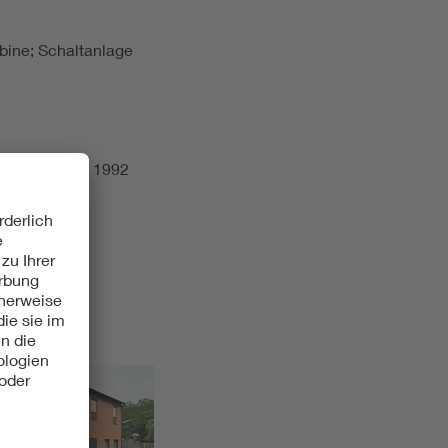
bine; Schaltanlage
er, Stuttgart 1992
11.04.2014]