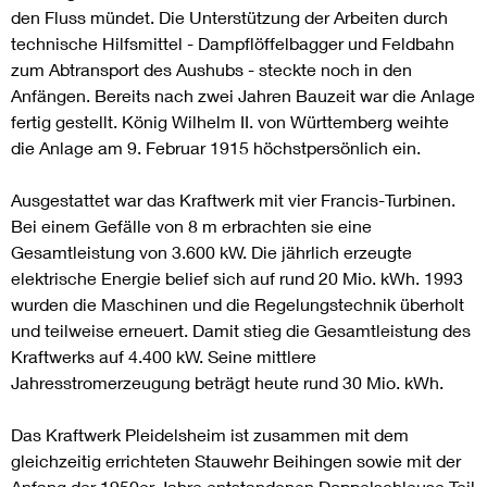
den Fluss mündet. Die Unterstützung der Arbeiten durch
technische Hilfsmittel - Dampflöffelbagger und Feldbahn
zum Abtransport des Aushubs - steckte noch in den
Anfängen. Bereits nach zwei Jahren Bauzeit war die Anlage
fertig gestellt. König Wilhelm II. von Württemberg weihte
die Anlage am 9. Februar 1915 höchstpersönlich ein.
Ausgestattet war das Kraftwerk mit vier Francis-Turbinen.
Bei einem Gefälle von 8 m erbrachten sie eine
Gesamtleistung von 3.600 kW. Die jährlich erzeugte
elektrische Energie belief sich auf rund 20 Mio. kWh. 1993
wurden die Maschinen und die Regelungstechnik überholt
und teilweise erneuert. Damit stieg die Gesamtleistung des
Kraftwerks auf 4.400 kW. Seine mittlere
Jahresstromerzeugung beträgt heute rund 30 Mio. kWh.
Das Kraftwerk Pleidelsheim ist zusammen mit dem
gleichzeitig errichteten Stauwehr Beihingen sowie mit der
Anfang der 1950er Jahre entstandenen Doppelschleuse Teil