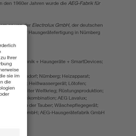
In den 1960er Jahren wurde die
AEG-Fabrik für
dem es von der
Electrolux GmbH,
der deutschen
s Ende der Hausgerätefertigung in Nürnberg
k; Gebäudetechnik + Hausgeräte + SmartDevices;
GmbH; Hennigsdorf; Nürnberg; Heizapparat;
r, Badeofen; Heißwassergerät; Lötofen;
adstraße; Zweiter Weltkrieg; Rüstungsproduktion;
euder; Waschkombination; AEG Lavalux;
thenburg ob der Tauber; Wäschepflegegerät;
ektrobeheizung GmbH; AEG-Hausgerätefabrik GmbH