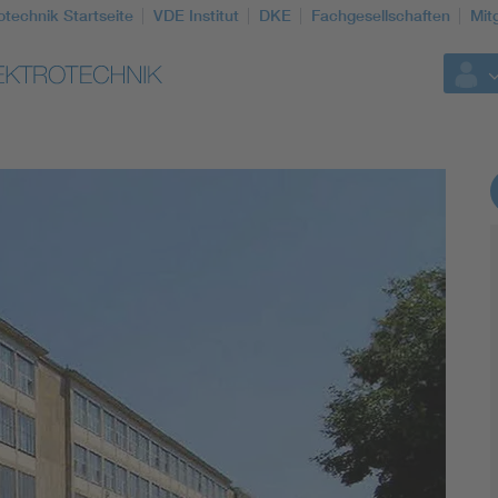
otechnik Startseite
VDE Institut
DKE
Fachgesellschaften
Mit