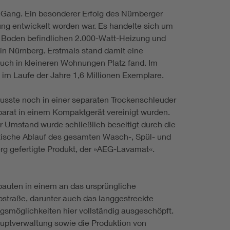
Gang. Ein besonderer Erfolg des Nürnberger
ng entwickelt worden war. Es handelte sich um
m Boden befindlichen 2.000-Watt-Heizung und
n Nürnberg. Erstmals stand damit eine
uch in kleineren Wohnungen Platz fand. Im
m Laufe der Jahre 1,6 Millionen Exemplare.
sste noch in einer separaten Trockenschleuder
arat in einem Kompaktgerät vereinigt wurden.
Umstand wurde schließlich beseitigt durch die
tische Ablauf des gesamten Wasch-, Spül- und
 gefertigte Produkt, der »AEG-Lavamat«.
auten in einem an das ursprüngliche
traße, darunter auch das langgestreckte
gsmöglichkeiten hier vollständig ausgeschöpft.
Hauptverwaltung sowie die Produktion von