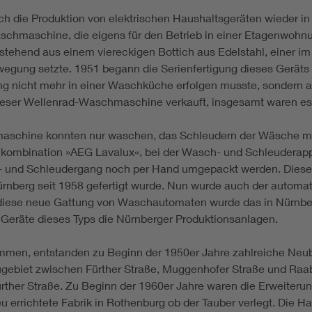
 die Produktion von elektrischen Haushaltsgeräten wieder in 
schmaschine, die eigens für den Betrieb in einer Etagenwohnu
ehend aus einem viereckigen Bottich aus Edelstahl, einer i
gung setzte. 1951 begann die Serienfertigung dieses Geräts i
g nicht mehr in einer Waschküche erfolgen musste, sondern a
eser Wellenrad-Waschmaschine verkauft, insgesamt waren es i
aschine konnten nur waschen, das Schleudern der Wäsche mu
hkombination »AEG Lavalux«, bei der Wasch- und Schleuderapp
 und Schleudergang noch per Hand umgepackt werden. Dieser 
rnberg seit 1958 gefertigt wurde. Nun wurde auch der automa
iese neue Gattung von Waschautomaten wurde das in Nürnberg
 Geräte dieses Typs die Nürnberger Produktionsanlagen.
men, entstanden zu Beginn der 1950er Jahre zahlreiche Neub
biet zwischen Fürther Straße, Muggenhofer Straße und Raabs
rther Straße. Zu Beginn der 1960er Jahre waren die Erweiterun
eu errichtete Fabrik in Rothenburg ob der Tauber verlegt. Die 