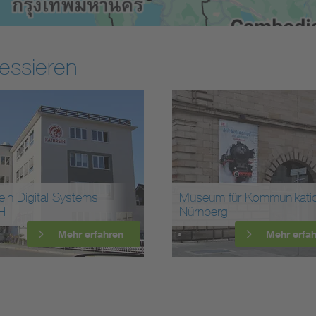
essieren
ein Digital Systems
Museum für Kommunikati
H
Nürnberg
Mehr erfahren
Mehr erfa