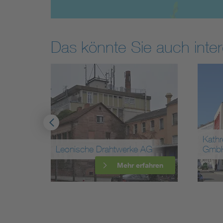
Das könnte Sie auch inter
Kathr
Leonische Drahtwerke AG
Gmb
ahren
Mehr erfahren