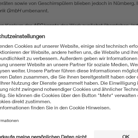
ten sowie von Geschirrspülern blieben jedoch in Nürnberg. 
rik GmbH
umbenannt.
den Konkurs der
AEG
konnte das Werk zunächst überstehen, in
ns
Electrolux AB
übernommen wurde. Ende 2005 wurde jedoch da
on in Nürnberg zum Jahresende 2007 einzustellen.
e-Produktion; Geschichte der Elektro- und Informationstechni
aft; AEG; Erster Weltkrieg; Gebr. Bing AG; Elektrobeheizungs 
maschine; Kochplatte; Wärmeplatte; Wasserkocher; Haartrockne
fix; Wärmeisolierung; Weltwirtschaftskrise; Elektroherd; Fahrr
lenrad-Waschmaschine; Wellenrad; Schleudern; Trockenschl
vamat; Fürther Straße; Muggenhofer Straße; Raabstraße; Ro
bH; Electrolux AB; Produktionseinstellung; AEG-Fabrik für El