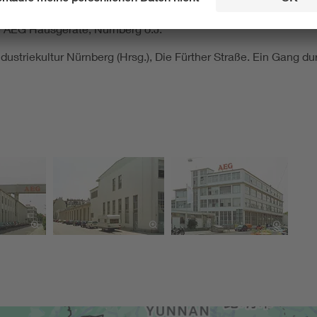
re AEG Hausgeräte, Nürnberg o.J.
ustriekultur Nürnberg (Hrsg.), Die Fürther Straße. Ein Gang dur