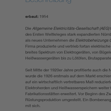
erbaut:
1954
Die
Allgemeine Elektricitäts-Gesellschaft (AEG)
des Ersten Weltkrieges stark expandierten Nür
als neues Unternehmen die
Elektrobeheizungs
Firma produzierte und vertrieb fortan elektrisch
breites Spektrum von Elektrogeräten, von Büge
Heißwassergeräten bis zu Lötöfen, Brutapparat
Seit Mitte der 1920er Jahre profitierte auch die
wurde die 1926 erstmals auf dem Markt erschien
auf ein wirtschaftlich vertretbares Maß reduzie
Elektroherden und Heißwasserspeichern weiter f
Fabrikationsstätten erweitert. Vor Beginn des Z
Rüstungsproduktion umgestellt. Ein Bombenangri
mit sich.