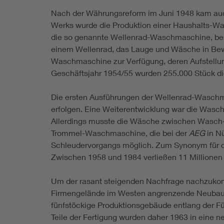
Nach der Währungsreform im Juni 1948 kam auch
Werks wurde die Produktion einer Haushalts-Wa
die so genannte Wellenrad-Waschmaschine, best
einem Wellenrad, das Lauge und Wäsche in Bewe
Waschmaschine zur Verfügung, deren Aufstellun
Geschäftsjahr 1954/55 wurden 255.000 Stück di
Die ersten Ausführungen der Wellenrad-Waschm
erfolgen. Eine Weiterentwicklung war die Wasc
Allerdings musste die Wäsche zwischen Wasch-
Trommel-Waschmaschine, die bei der
AEG
in Nü
Schleudervorgangs möglich. Zum Synonym für d
Zwischen 1958 und 1984 verließen 11 Millionen
Um der rasant steigenden Nachfrage nachzukom
Firmengelände im Westen angrenzende Neubauge
fünfstöckige Produktionsgebäude entlang der Fü
Teile der Fertigung wurden daher 1963 in eine n