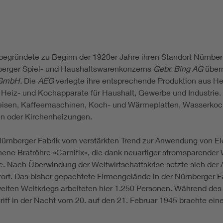
begründete zu Beginn der 1920er Jahre ihren Standort Nürnber
nberger Spiel- und Haushaltswarenkonzerns
Gebr. Bing AG
über
 GmbH.
Die
AEG
verlegte ihre entsprechende Produktion aus He
e Heiz- und Kochapparate für Haushalt, Gewerbe und Industrie. 
leisen, Kaffeemaschinen, Koch- und Wärmeplatten, Wasserkoc
en oder Kirchenheizungen.
 Nürnberger Fabrik vom verstärkten Trend zur Anwendung von Ele
ene Bratröhre »Carnifix«, die dank neuartiger stromsparender
rte. Nach Überwindung der Weltwirtschaftskrise setzte sich der
ort. Das bisher gepachtete Firmengelände in der Nürnberger F
weiten Weltkriegs arbeiteten hier 1.250 Personen. Während de
ff in der Nacht vom 20. auf den 21. Februar 1945 brachte ei