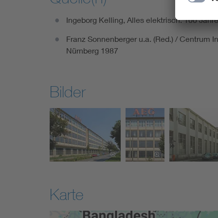
Ingeborg Kelling, Alles elektrisch. 100 Jah
Franz Sonnenberger u.a. (Red.) / Centrum Ind
Nürnberg 1987
Bilder
Karte