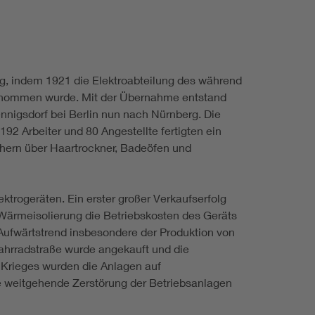
g, indem 1921 die Elektroabteilung des während
nommen wurde. Mit der Übernahme entstand
nnigsdorf bei Berlin nun nach Nürnberg. Die
192 Arbeiter und 80 Angestellte fertigten ein
hern über Haartrockner, Badeöfen und
ktrogeräten. Ein erster großer Verkaufserfolg
 Wärmeisolierung die Betriebskosten des Geräts
 Aufwärtstrend insbesondere der Produktion von
ahrradstraße wurde angekauft und die
s Krieges wurden die Anlagen auf
ne weitgehende Zerstörung der Betriebsanlagen