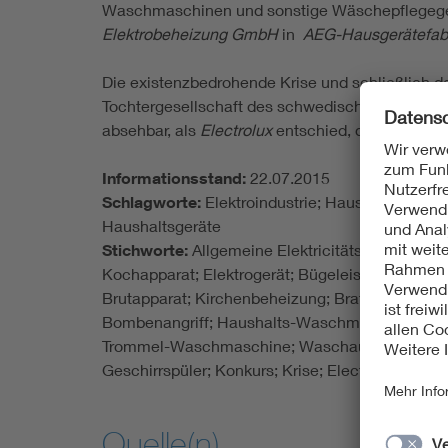
Waschmaschinen und sonstige Wäschepflegegerä
Elektrobeheizung GmbH
in
AEG-Hausgerätefab
Die existenzbedrohende Krise und schließlich 
Tochtergesellschaft des schwedischen Konzer
absehbar, als
Electrolux
entschied, die Produkti
Informationsstand:
22.07.2015
Schlagworte:
Elektroindustrie; Haushaltsgerät
Haushaltsgeräte
Stichworte:
Allgemeine Elektricitäts-Gesellsch
Kochapparat; Elektrogerät; Bügeleisen; Kaffee
Brutapparat; Kirchenbeheizung; Bratröhre; Carni
Bombenangriff; Haushalts-Waschmaschine; Wel
Trommel-Waschmaschine; Waschautomat; AEG-La
Geschirrspüler; Konkurs; Krise; Electrolux Gm
Quelle(n)