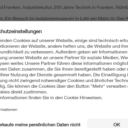
ad Franken. Industriekultur. 200 Jahre Technik in Franken, Nürn
rs. Ein Besuch im Isolatorenmuseum in Lohr am Main; in: Das