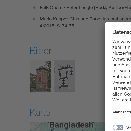
Falk Ohorn / Peter Lengle [Red.], KulTourPf
Mario Kasper, Glas und Porzellan mal ande
4/2015, S. 74-75
Bilder
Karte