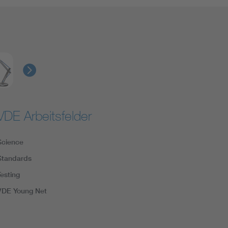
VDE Arbeitsfelder
Science
Standards
Testing
VDE Young Net