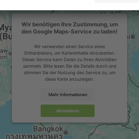
Wir benötigen Ihre Zustimmung, um
den Google Maps-Service zu laden!
Wir verwenden einen Service eines
Drittanbieters, um Karteninhalte einzubetten.
Dieser Service kann Daten zu Ihren Aktivitäten
sammeln. Bitte lesen Sie die Details durch und
stimmen Sie der Nutzung des Service zu, um
diese Karte anzuzeigen.
Mehr Informationen
Akzeptieren