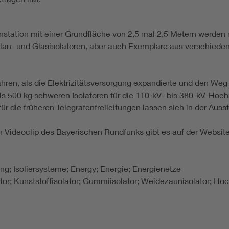
station mit einer Grundfläche von 2,5 mal 2,5 Metern werden 
llan- und Glasisolatoren, aber auch Exemplare aus verschied
en, als die Elektrizitätsversorgung expandierte und den Weg
s 500 kg schweren Isolatoren für die 110-kV- bis 380-kV-Hoch
für die früheren Telegrafenfreileitungen lassen sich in der Aus
en Videoclip des Bayerischen Rundfunks gibt es auf der Websi
lung; Isoliersysteme; Energy; Energie; Energienetze
lator; Kunststoffisolator; Gummiisolator; Weidezaunisolator; Ho