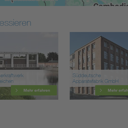
essieren
rkraftwerk
Süddeutsche
eichen
Apparatefabrik GmbH
Mehr erfahren
Mehr erfa