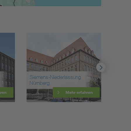
Siemens-Niederlassung
Gedenk
Nürnberg
Münch
hren
Mehr erfahren