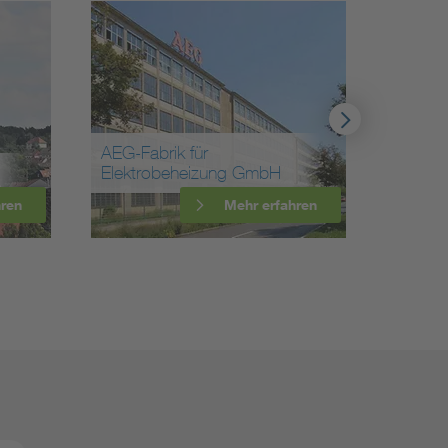
AEG-Fabrik für
Elektrobeheizung GmbH
Umspan
hren
Mehr erfahren