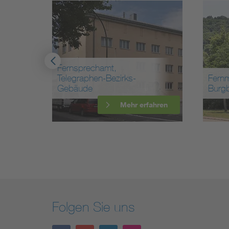
Fernsprechamt,
Telegraphen-Bezirks-
Fern
Gebäude
Burg
ahren
Mehr erfahren
Folgen Sie uns