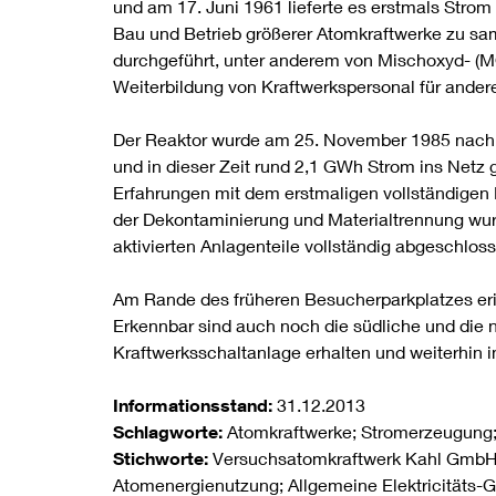
und am 17. Juni 1961 lieferte es erstmals Strom
Bau und Betrieb größerer Atomkraftwerke zu sa
durchgeführt, unter anderem von Mischoxyd- (M
Weiterbildung von Kraftwerkspersonal für ander
Der Reaktor wurde am 25. November 1985 nach 2
und in dieser Zeit rund 2,1 GWh Strom ins Netz
Erfahrungen mit dem erstmaligen vollständigen 
der Dekontaminierung und Materialtrennung wu
aktivierten Anlagenteile vollständig abgeschlos
Am Rande des früheren Besucherparkplatzes erin
Erkennbar sind auch noch die südliche und die n
Kraftwerksschaltanlage erhalten und weiterhin i
Informationsstand:
31.12.2013
Schlagworte:
Atomkraftwerke; Stromerzeugung;
Stichworte:
Versuchsatomkraftwerk Kahl GmbH; 
Atomenergienutzung; Allgemeine Elektricitäts-Ge