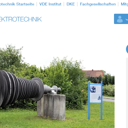
otechnik Startseite
VDE Institut
DKE
Fachgesellschaften
Mit