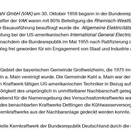
ahl GmbH (VAK)
am 30. Oktober 1958 begann in der Bundesrepu
after der
VAK
waren mit 80% Beteiligung die
Rheinisch-Westfä
er Bauausführung beauftragt wurde die
Allgemeine Elektricität
istung bei der US-amerikanischen
International General Electri
 nachdem die Bundesrepublik im Mai 1955 nach Ratifizierung d
 Weg frei geworden für ein Engagement von Staat und Industrie
m Gebiet der bayerischen Gemeinde Großwelzheim, die 1975 i
n a. Main vereinigt wurde. Die Gemeinde Kahl a. Main war de
 Kraftwerk tätigen US-amerikanischen Techniker in Bezug auf 
rigkeit des ursprünglich in unmittelbarer Nachbarschaft gel
gebend für die Namensgebung des Versuchsatomkraftwerks war
k des benachbarten Kraftwerks Dettingen die Kühlwasservers
s Kernkraftwerks aus der Nachbaranlage gedeckt werden konnte.
le Kernkraftwerk der Bundesrepublik Deutschland durch die er