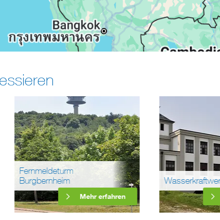
essieren
meldeturm
bernheim
Wasserkraftwerk Breitenth
Mehr erfahren
Mehr erfa