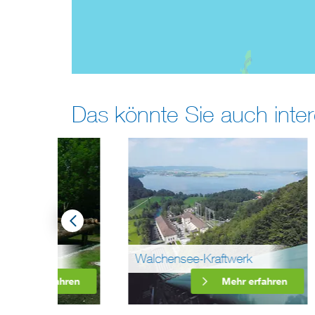
Das könnte Sie auch inter
Fern
Walchensee-Kraftwerk
Burg
ahren
Mehr erfahren