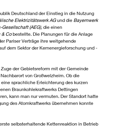
blik Deutschland der Einstieg in die Nutzung
lische Elektrizitätswerk AG
und die
Bayernwerk
s-Gesellschaft (AEG),
die einen
c & Co
bestellte. Die Planungen für die Anlage
er Pariser Verträge ihre weitgehende
 auf dem Sektor der Kernenergieforschung und -
m Zuge der Gebietsreform mit der Gemeinde
r Nachbarort von Großwelzheim. Ob die
eine sprachliche Erleichterung des kurzen
egenen Braunkohlekraftwerks Dettingen
en, kann man nur vermuten. Der Standort hatte
orgung des Atomkraftwerks übernehmen konnte
ste selbsterhaltende Kettenreaktion in Betrieb