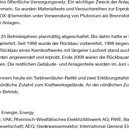
 ins öffentliche Versorgungsnetz. Ein wichtiger Zweck der Anl
mmeln. So wurden Materialtests und Versuchsreihen zur Erpr
OX-)Elementen unter Verwendung von Plutonium als Brennstoff.
e Anlagen.
5 Betriebsjahren planmäßig abgeschaltet. Bis dahin hatte er 
 geliefert. Seit 1986 wurde der Rückbau vorbereitet, 1988 beg
Rückbau eines Kernkraftwerks mit längerer Laufzeit stand auch
rden angewendet und erprobt. Ende 2008 waren die Rückbauar
sen. Die restlichen Gebäude- und Anlagenteile wurden im Juni 
nern heute ein Turbinenläufer-Relikt und zwei Erklärungstafe
ördliche Zufahrt zum Kraftwerksgelände. An der nördlichen Zu
n Betrieb.
 Energie; Energy
VAK; Rheinisch-Westfälisches Elektrizitätswerk AG; RWE; B
sellschaft; AEG; Siedewasserreaktor; International General E