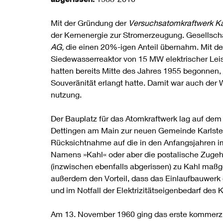
Mit der Gründung der
Versuchsatomkraftwerk K
der Kernenergie zur Stromerzeugung. Gesellsch
AG,
die einen 20%-igen Anteil übernahm. Mit d
Siedewasserreaktor von 15 MW elektrischer Le
hatten bereits Mitte des Jahres 1955 begonnen,
Souveränität erlangt hatte. Damit war auch der
nutzung.
Der Bauplatz für das Atomkraftwerk lag auf de
Dettingen am Main zur neuen Gemeinde Karlstei
Rücksichtnahme auf die in den Anfangsjahren im
Namens »Kahl« oder aber die postalische Zugehö
(inzwischen ebenfalls abgerissen) zu Kahl maß
außerdem den Vorteil, dass das Einlaufbauwer
und im Notfall der Elektrizitätseigenbedarf de
Am 13. November 1960 ging das erste kommerziel