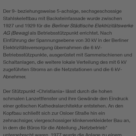
Der 9- beziehungsweise 5-achsige, sechsgeschossige
Stahlskelettbau mit Backsteinfassade wurde zwischen
1927 und 1929 für die
Berliner Städtische Elektrizitätswerke
AG (Bewag)
als Betriebsstützpunkt errichtet. Nach
Einführung der Spannungsebene von 30 kV in der Berliner
Elektrizitätsversorgung übernahmen die 6 kV-
Betriebsstützpunkte, ausgerüstet mit Sammelschienen und
Schaltanlagen, die weitere lokale Verteilung des mit 6 kV
zugeführten Stroms an die Netzstationen und die 6 kV-
Abnehmer.
Der Stützpunkt »Christiania« lässt durch die hohen
schmalen Lanzettfenster und ihre Gewände den Eindruck
einer gotischen Kathedralarchitektur entstehen. An den
Kopfbau schließt sich zur Osloer Straße hin ein
zehnachsiger, viergeschossiger klinkerverkleideter Bau an,
in dem die Büros für die Abteilung „Netzbetrieb"
untergebracht waren. 1977 wurde die Anlage zu einem