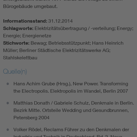
Bürogebäude umgebaut.
Informationsstand:
31.12.2014
Schlagworte:
Elektrizitätsübertragung / -verteilung; Energy;
Energie; Energienetze
Stichworte:
Bewag; Betriebsstützpunkt; Hans Heinrich
Müller; Berliner Städtische Elektrizitätswerke AG;
Stahlskelettbau
Quelle(n)
Hans Achim Grube (Hrsg.), New Power. Transforming
the Electropolis. Elektropolis im Wandel, Berlin 2007
Matthias Donath / Gabriele Schulz, Denkmale in Berlin.
Bezirk Mitte. Ortsteile Wedding und Gesundbrunnen,
Petersberg 2004
Volker Rödel, Reclams Führer zu den Denkmalen der
Industrie und Technik in Deutschland. Bd. 2. Neue