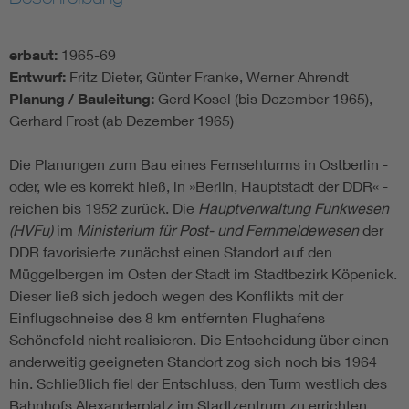
erbaut:
1965-69
Entwurf:
Fritz Dieter, Günter Franke, Werner Ahrendt
Planung / Bauleitung:
Gerd Kosel (bis Dezember 1965),
Gerhard Frost (ab Dezember 1965)
Die Planungen zum Bau eines Fernsehturms in Ostberlin -
oder, wie es korrekt hieß, in »Berlin, Hauptstadt der DDR« -
reichen bis 1952 zurück. Die
Hauptverwaltung Funkwesen
(HVFu)
im
Ministerium für Post- und Fernmeldewesen
der
DDR favorisierte zunächst einen Standort auf den
Müggelbergen im Osten der Stadt im Stadtbezirk Köpenick.
Dieser ließ sich jedoch wegen des Konflikts mit der
Einflugschneise des 8 km entfernten Flughafens
Schönefeld nicht realisieren. Die Entscheidung über einen
anderweitig geeigneten Standort zog sich noch bis 1964
hin. Schließlich fiel der Entschluss, den Turm westlich des
Bahnhofs Alexanderplatz im Stadtzentrum zu errichten.