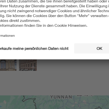
nz Hüter / Paul Sigel, Architekturführer Berlin, 6., überarbeitet
d Umwelt, Denkmaldatenbank, Eintrag 09030038