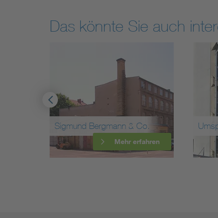
Das könnte Sie auch inter
w
Sigmund Bergmann & Co.
Umsp
ahren
Mehr erfahren