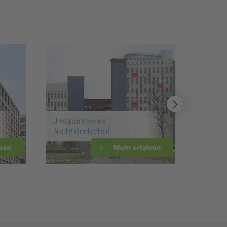
Umspannwerk
Buchhändlerhof
Kabelw
hren
Mehr erfahren