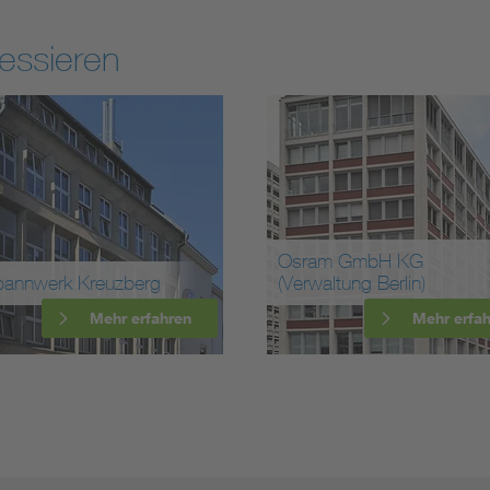
essieren
Osram GmbH KG
annwerk Kreuzberg
(Verwaltung Berlin)
Mehr erfahren
Mehr erfa