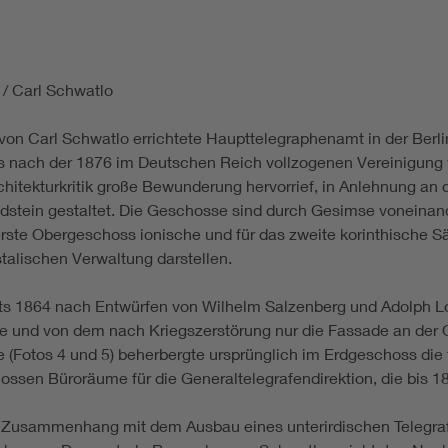
/ Carl Schwatlo
on Carl Schwatlo errichtete Haupttelegraphenamt in der Berlin
as nach der 1876 im Deutschen Reich vollzogenen Vereinigung 
chitekturkritik große Bewunderung hervorrief, in Anlehnung a
stein gestaltet. Die Geschosse sind durch Gesimse voneinand
erste Obergeschoss ionische und für das zweite korinthische S
talischen Verwaltung darstellen.
ts 1864 nach Entwürfen von Wilhelm Salzenberg und Adolph Lo
te und von dem nach Kriegszerstörung nur die Fassade an der O
(Fotos 4 und 5) beherbergte ursprünglich im Erdgeschoss die 
en Büroräume für die Generaltelegrafendirektion, die bis 187
Zusammenhang mit dem Ausbau eines unterirdischen Telegrafe