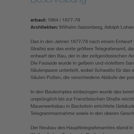
erbaut:
1864 / 1877-78
Architekten:
Wilhelm Salzenberg, Adolph Lohse 
Das in den Jahren 1877/78 nach einem Entwurf v
Straße) war das erste größere Telegrafenamt, d
entwarf den Bau, der in der zeitgenössischen Ar
Die Fassade wurde in gelbem und violettem Sand
Säulenpaare unterteilt, wobei Schwatlo für das 
Säulen Putten, die verschiedene Abläufe der pos
In den Baukomplex einbezogen wurde das berei
ursprünglich bis zur Französischen Straße reich
Mauerwerksbau in Backstein errichtete Gebäude 
Telegrammannahme sowie in den oberen Geschoss
Der Neubau des Haupttelegrafenamtes stand in 