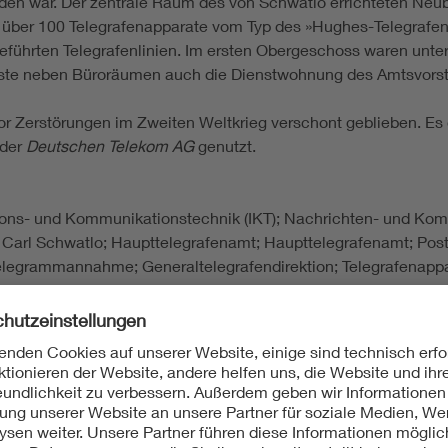
den war. Der zentrale Raum des von Schwatlo errichteten Neub
m über 100 Telegrafenapparate vom Typ des »Hughes-Telegrafen«
 geführten Telegrafenlinien. Im ersten Obergeschoss waren un
ste neben Büroräumen auch die Dienstwohnung des Amtsvorst
vor Zerstörungen im Zweiten Weltkrieg verschont geblieben. Es
 der
Deutschen Telekom AG
genutzt.
tions- und Kommunikationstechnik (IKT); Nachrichten- und Ko
Carl Schwatlo; Haupttelegrafenamt; Haupttelegrafenamt; Post;
elegrammannahme; Generaltelegrafendirektion; Telegrafenappa
(Hg.): Berlin und seine Bauten. Teil X. Band B, Anlagen und Bau