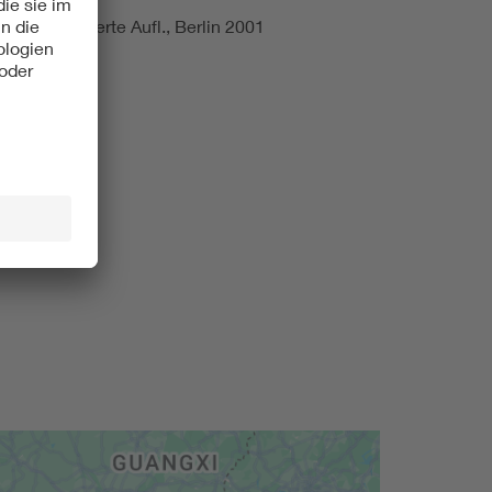
e und erweiterte Aufl., Berlin 2001