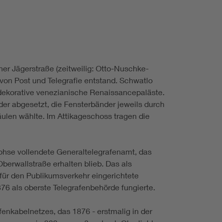
er Jägerstraße (zeitweilig: Otto-Nuschke-
von Post und Telegrafie entstand. Schwatlo
n dekorative venezianische Renaissancepaläste.
er abgesetzt, die Fensterbänder jeweils durch
äulen wählte. Im Attikageschoss tragen die
hse vollendete Generaltelegrafenamt, das
berwallstraße erhalten blieb. Das als
für den Publikumsverkehr eingerichtete
6 als oberste Telegrafenbehörde fungierte.
nkabelnetzes, das 1876 - erstmalig in der