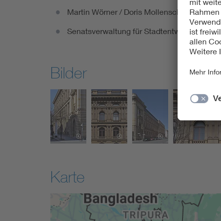
Martin Wörner / Doris Mollenschott / Karl-Hei
Senatsverwaltung für Stadtentwicklung un
Bilder
Karte