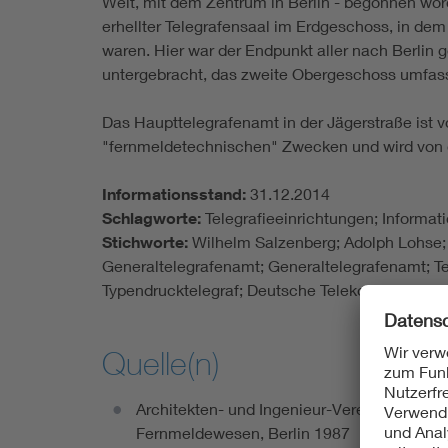
Welt, mit dem Zentrum in Berlin - begonnen wor
erhellter Telegrafensaal im Erdgeschoss, in de
waren. Hier war der Endpunkt aller nach Berlin
untergebracht, das zweite Obergeschoss umfas
Das Haupttelegrafenamt in der Jägerstraße ist 
"fernmeldetechnischen" Zwecken und wird von
Informationsstand:
31.12.2014
Schlagworte:
Telegrafieeinrichtungen; Informa
Stichworte:
Wilhelm Salzenberg; Adolph Lohse; 
Generaltelegrafenamt; Generaltelegrafenamt; T
Typendrucktelegraf; Deutsche Telekom AG
Quelle(n)
Architekten- und Ingenieur-Verein zu Berlin 
Fernmeldewesen, Berlin 1987