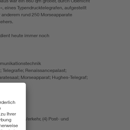
aus war ein 860 qm großer, durch Oberlicht
, eines Typendrucktelegrafen, aufgestellt
ter anderem rund 250 Morseapparate
ehers.
 dient heute immer noch
mmunikationstechnik
 Telegrafie; Renaissancepalast;
ratesaal; Morseapparat; Hughes-Telegraf;
ten für den Verkehr, (4) Post- und