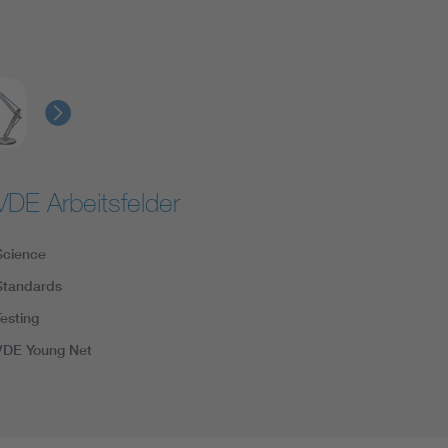
VDE Arbeitsfelder
Science
Standards
Testing
VDE Young Net