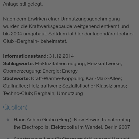
Anlage stillgelegt.
Nach dem Erwirken einer Umnutzungsgenehmigung
wurden die Kraftwerksgebäude weitgehend entkernt und
bis 2004 umgebaut. Seitdem ist hier der legendäre Techno-
Club »Berghain« beheimatet.
Informationsstand:
31.12.2014
Schlagworte:
Elektrizitätserzeugung; Heizkraftwerke;
Stromerzeugung; Energie; Energy
Stichworte:
Kraft-Wärme-Kopplung; Karl-Marx-Allee;
Stalinallee; Heizkraftwerk; Sozialistischer Klassizismus;
Techno-Club; Berghain; Umnutzung
Quelle(n)
Hans Achim Grube (Hrsg.), New Power. Transforming
the Electropolis. Elektropolis im Wandel, Berlin 2007
Senatsverwaltung für Stadtentwicklung und Umwelt,