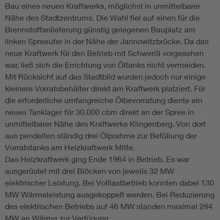
Bau eines neuen Kraftwerks, möglichst in unmittelbarer
Nähe des Stadtzentrums. Die Wahl fiel auf einen für die
Brennstoffanlieferung günstig gelegenen Bauplatz am
linken Spreeufer in der Nähe der Jannowitzbrücke. Da das
neue Kraftwerk für den Betrieb mit Schweröl vorgesehen
war, ließ sich die Errichtung von Öltanks nicht vermeiden.
Mit Rücksicht auf das Stadtbild wurden jedoch nur einige
kleinere Vorratsbehälter direkt am Kraftwerk platziert. Für
die erforderliche umfangreiche Ölbevorratung diente ein
neues Tanklager für 30.000 cbm direkt an der Spree in
unmittelbarer Nähe des Kraftwerks Klingenberg. Von dort
aus pendelten ständig drei Ölprahme zur Befüllung der
Vorratstanks am Heizkraftwerk Mitte.
Das Heizkraftwerk ging Ende 1964 in Betrieb. Es war
ausgerüstet mit drei Blöcken von jeweils 32 MW
elektrischer Leistung. Bei Volllastbetrieb konnten dabei 130
MW Wärmeleistung ausgekoppelt werden. Bei Reduzierung
des elektrischen Betriebs auf 46 MW standen maximal 284
MW an Wärme zur Verfügung.