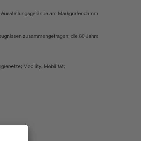
das Ausstellungsgelände am Markgrafendamm
Zeugnissen zusammengetragen, die 80 Jahre
gienetze; Mobility; Mobilität;