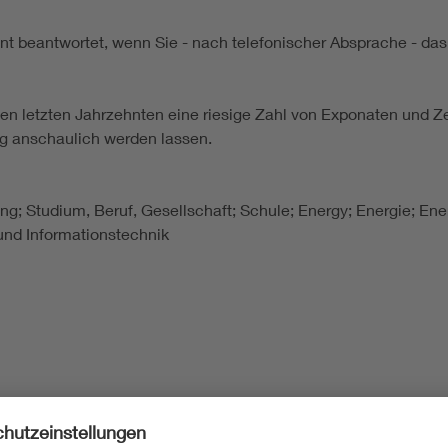
nt beantwortet, wenn Sie - nach telefonischer Absprache - 
n letzten Jahrzehnten eine riesige Zahl von Exponaten und 
g anschaulich werden lassen.
lung; Studium, Beruf, Gesellschaft; Schule; Energy; Energie; Ener
nd Informationstechnik