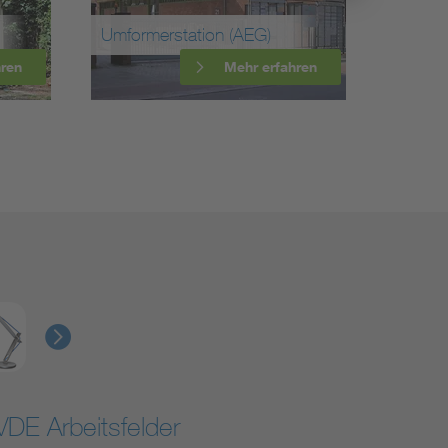
Osram
Umformerstation (AEG)
(Verwal
hren
Mehr erfahren
VDE Arbeitsfelder