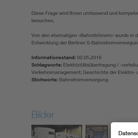
Diese Frage wird Ihnen umfassend und kompete
besuchen.
Von den ehemaligen »Bahnströmern« wurde in de
Entwicklung der Berliner S-Bahnstromversorgun
Informationsstand:
02.05.2016
Schlagworte:
Elektrizitätsübertragung / -vertei
Verkehrsmanagement; Geschichte der Elektro- u
Stichworte:
Bahnstromversorgung
Bilder