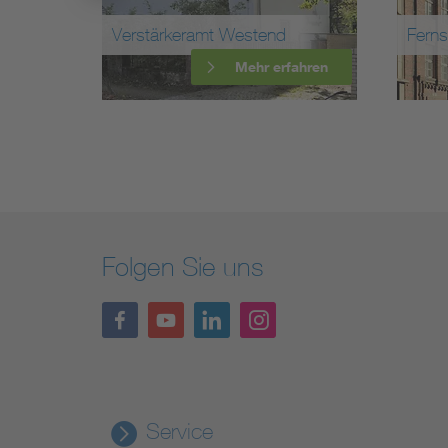
ße
Verstärkeramt Westend
Fern
ahren
Mehr erfahren
Folgen Sie uns
Service