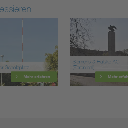
essieren
Siemens & Halske AG
tz
(Ehrenmal)
Mehr erfahren
Mehr erfahren