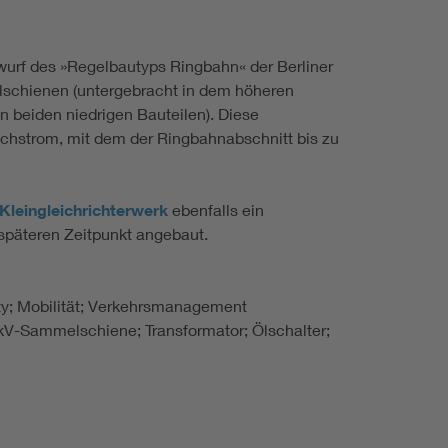
wurf des »Regelbautyps Ringbahn« der Berliner
lschienen (untergebracht in dem höheren
n beiden niedrigen Bauteilen). Diese
hstrom, mit dem der Ringbahnabschnitt bis zu
Kleingleichrichterwerk
ebenfalls ein
 späteren Zeitpunkt angebaut.
lity; Mobilität; Verkehrsmanagement
kV-Sammelschiene; Transformator; Ölschalter;