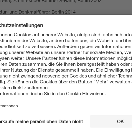
65). Architekt der Berliner S-Bahn, Berlin 2002
ktur- und Denkmalführer, Berlin 2014