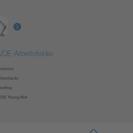
VDE Arbeitsfelder
Science
Standards
Testing
VDE Young Net