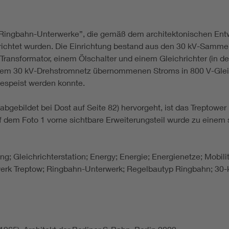
 „Ringbahn-Unterwerke”, die gemäß dem architektonischen Ent
rrichtet wurden. Die Einrichtung bestand aus den 30 kV-Samme
 Transformator, einem Ölschalter und einem Gleichrichter (in de
dem 30 kV-Drehstromnetz übernommenen Stroms in 800 V-Gleic
espeist werden konnte.
bgebildet bei Dost auf Seite 82) hervorgeht, ist das Treptower
uf dem Foto 1 vorne sichtbare Erweiterungsteil wurde zu einem
lung; Gleichrichterstation; Energy; Energie; Energienetze; Mobi
erk Treptow; Ringbahn-Unterwerk; Regelbautyp Ringbahn; 30-