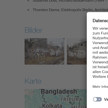
Susanne Dost, Richard Brademann (1884 - 19
Thorsten Dame, Elektropolis Berlin. Archite
Bilder
Karte