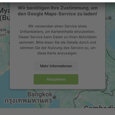
Wir benötigen Ihre Zustimmung, um
den Google Maps-Service zu laden!
Wir verwenden einen Service eines
Drittanbieters, um Karteninhalte einzubetten.
Dieser Service kann Daten zu Ihren Aktivitäten
sammeln. Bitte lesen Sie die Details durch und
stimmen Sie der Nutzung des Service zu, um
diese Karte anzuzeigen.
Mehr Informationen
Akzeptieren