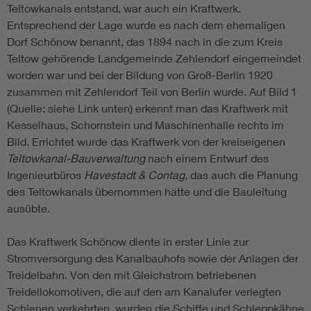
Teltowkanals entstand, war auch ein Kraftwerk.
Entsprechend der Lage wurde es nach dem ehemaligen
Dorf Schönow benannt, das 1894 nach in die zum Kreis
Teltow gehörende Landgemeinde Zehlendorf eingemeindet
worden war und bei der Bildung von Groß-Berlin 1920
zusammen mit Zehlendorf Teil von Berlin wurde. Auf Bild 1
(Quelle: siehe Link unten) erkennt man das Kraftwerk mit
Kesselhaus, Schornstein und Maschinenhalle rechts im
Bild. Errichtet wurde das Kraftwerk von der kreiseigenen
Teltowkanal-Bauverwaltung
nach einem Entwurf des
Ingenieurbüros
Havestadt & Contag,
das auch die Planung
des Teltowkanals übernommen hatte und die Bauleitung
ausübte.
Das Kraftwerk Schönow diente in erster Linie zur
Stromversorgung des Kanalbauhofs sowie der Anlagen der
Treidelbahn. Von den mit Gleichstrom betriebenen
Treidellokomotiven, die auf den am Kanalufer verlegten
Schienen verkehrten, wurden die Schiffe und Schleppkähne