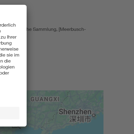
e gerätetechnische Sammlung, [Meerbusch-