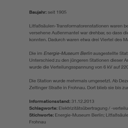
Baujahr:
seit 1905
Litfaßsäulen-Transformatorenstationen waren b
versehene Außenmantel war drehbar, so dass die
konnten. Dadurch waren etwa drei Viertel des Ma
Die im
Energie-Museum Berlin
ausgestellte Stat
Unterschied zu den jüngeren Stationen dieser Ar
wurde die Verteilungsspannung von 6 kV auf 220
Die Station wurde mehrmals umgesetzt. Ab Deze
Zeltinger Straße in Frohnau. Dort blieb sie bis z
Informationsstand:
31.12.2013
Schlagworte:
Elektrizitätsübertragung / -vertei
Stichworte:
Energie-Museum Berlin; Litfaßsäulen
Frohnau