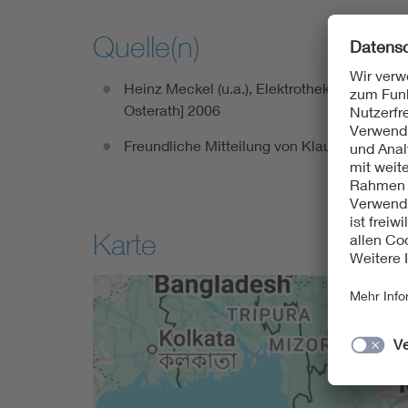
Quelle(n)
Heinz Meckel (u.a.), Elektrothek Osterath.
Osterath] 2006
Freundliche Mitteilung von Klaus G. Kräme
Karte