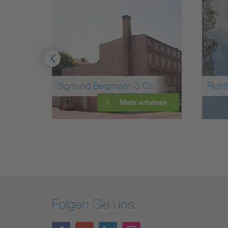
 & Co.
Richtfunkstelle Schäferberg
r erfahren
Mehr erfahren
Folgen Sie uns