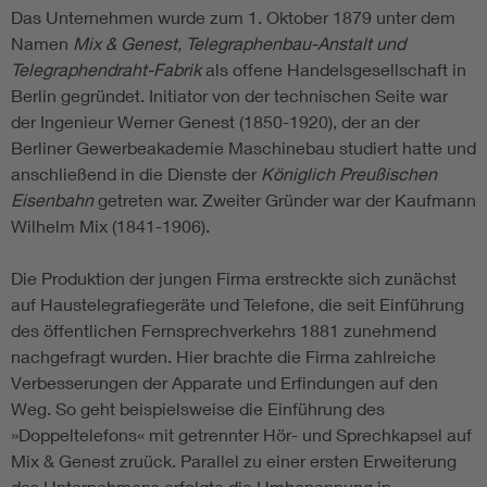
Das Unternehmen wurde zum 1. Oktober 1879 unter dem
Namen
Mix & Genest, Telegraphenbau-Anstalt und
Telegraphendraht-Fabrik
als offene Handelsgesellschaft in
Berlin gegründet. Initiator von der technischen Seite war
der Ingenieur Werner Genest (1850-1920), der an der
Berliner Gewerbeakademie Maschinebau studiert hatte und
anschließend in die Dienste der
Königlich Preußischen
Eisenbahn
getreten war. Zweiter Gründer war der Kaufmann
Wilhelm Mix (1841-1906).
Die Produktion der jungen Firma erstreckte sich zunächst
auf Haustelegrafiegeräte und Telefone, die seit Einführung
des öffentlichen Fernsprechverkehrs 1881 zunehmend
nachgefragt wurden. Hier brachte die Firma zahlreiche
Verbesserungen der Apparate und Erfindungen auf den
Weg. So geht beispielsweise die Einführung des
»Doppeltelefons« mit getrennter Hör- und Sprechkapsel auf
Mix & Genest zruück. Parallel zu einer ersten Erweiterung
des Unternehmens erfolgte die Umbenennung in