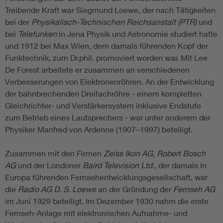
Treibende Kraft war Siegmund Loewe, der nach Tätigkeiten
bei der
Physikalisch-Technischen Reichsanstalt (PTR)
und
bei
Telefunken
in Jena Physik und Astronomie studiert hatte
und 1912 bei Max Wien, dem damals führenden Kopf der
Funktechnik, zum Dr.phil. promoviert worden war. Mit Lee
De Forest arbeitete er zusammen an verschiedenen
Verbesserungen von Elektronenröhren. An der Entwicklung
der bahnbrechenden Dreifachröhre - einem kompletten
Gleichrichter- und Verstärkersystem inklusive Endstufe
zum Betrieb eines Lautsprechers - war unter anderem der
Physiker Manfred von Ardenne (1907–1997) beteiligt.
Zusammen mit den Firmen
Zeiss Ikon AG, Robert Bosch
AG
und der Londoner
Baird Television Ltd.,
der damals in
Europa führenden Fernsehentwicklungsgesellschaft, war
die
Radio AG D. S. Loewe
an der Gründung der
Fernseh AG
im Juni 1929 beteiligt. Im Dezember 1930 nahm die erste
Fernseh-Anlage mit elektronischen Aufnahme- und