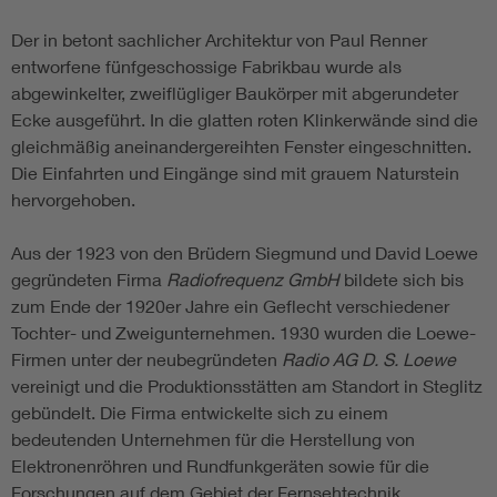
Der in betont sachlicher Architektur von Paul Renner
entworfene fünfgeschossige Fabrikbau wurde als
abgewinkelter, zweiflügliger Baukörper mit abgerundeter
Ecke ausgeführt. In die glatten roten Klinkerwände sind die
gleichmäßig aneinandergereihten Fenster eingeschnitten.
Die Einfahrten und Eingänge sind mit grauem Naturstein
hervorgehoben.
Aus der 1923 von den Brüdern Siegmund und David Loewe
gegründeten Firma
Radiofrequenz GmbH
bildete sich bis
zum Ende der 1920er Jahre ein Geflecht verschiedener
Tochter- und Zweigunternehmen. 1930 wurden die Loewe-
Firmen unter der neubegründeten
Radio AG D. S. Loewe
vereinigt und die Produktionsstätten am Standort in Steglitz
gebündelt. Die Firma entwickelte sich zu einem
bedeutenden Unternehmen für die Herstellung von
Elektronenröhren und Rundfunkgeräten sowie für die
Forschungen auf dem Gebiet der Fernsehtechnik.