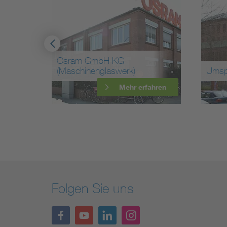
KG
werk)
Umspannwerk »Humboldt«
Mehr erfahren
Mehr erfahren
Folgen Sie uns