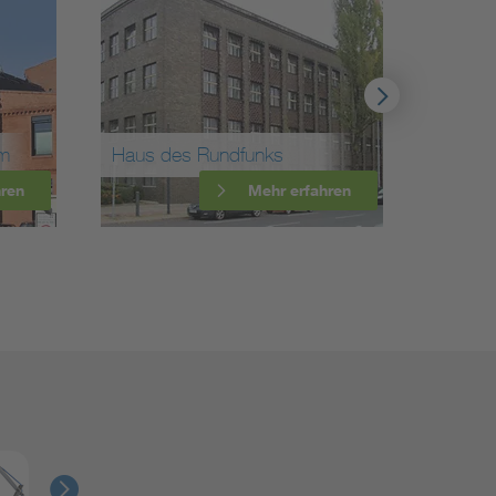
Apparatefabriken Treptow
unks
(AEG)
Mehr erfahren
Mehr erfahren