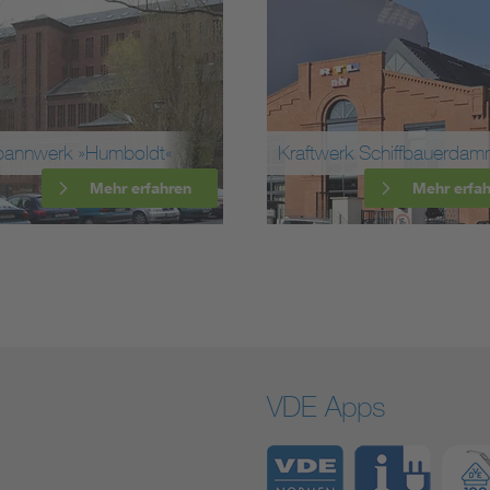
Kraftwerk Schiffbauerdamm
Haus des Rundf
Mehr erfahren
VDE Apps