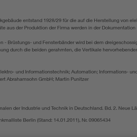
ikgebäude entstand 1928/29 für die auf die Herstellung von el
te aus der Produktion der Firma werden in der Dokumentatio
en - Brüstungs- und Fensterbänder wird bei dem dreigeschossig
ung durch die beiden gerahmten, die Vertikale hervorhebenden
 Elektro- und Informationstechnik; Automation; Informations- 
bert Abrahamsohn GmbH; Martin Punitzer
len der Industrie und Technik in Deutschland. Bd. 2. Neue Län
kmalliste Berlin (Stand: 14.01.2011), Nr. 09065434