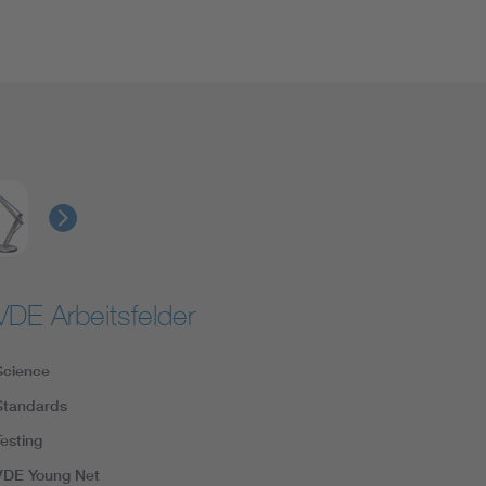
VDE Arbeitsfelder
Science
Standards
Testing
VDE Young Net