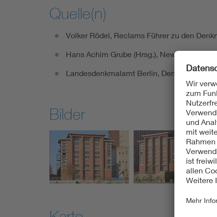
Quelle(n)
Volker Rödel, Reclams Führer zu den Denkma
Hans Achim Grube (Hrsg.), New Power. Trans
Landesdenkmalamt Berlin, Denkmalliste Ber
Bilder
Karte