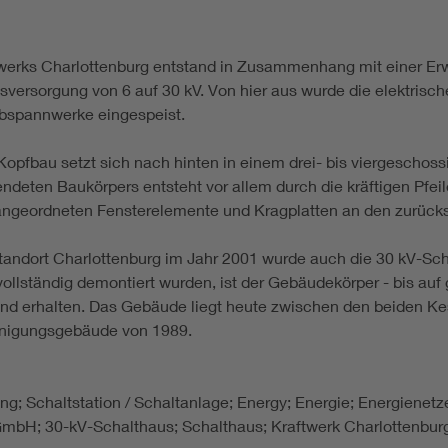
twerks Charlottenburg entstand in Zusammenhang mit einer Er
tsversorgung von 6 auf 30 kV. Von hier aus wurde die elektrisch
Abspannwerke eingespeist.
Kopfbau setzt sich nach hinten in einem drei- bis viergeschos
ndeten Baukörpers entsteht vor allem durch die kräftigen Pfeile
 angeordneten Fensterelemente und Kragplatten an den zurüc
Standort Charlottenburg im Jahr 2001 wurde auch die 30 kV-Sch
ständig demontiert wurden, ist der Gebäudekörper - bis auf 
nd erhalten. Das Gebäude liegt heute zwischen den beiden K
inigungsgebäude von 1989.
lung; Schaltstation / Schaltanlage; Energy; Energie; Energienetz
bH; 30-kV-Schalthaus; Schalthaus; Kraftwerk Charlottenburg;