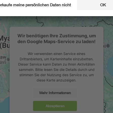
Wir benötigen Ihre Zustimmung, um
den Google Maps-Service zu laden!
Wir verwenden einen Service eines
Drittanbieters, um Karteninhalte einzubetten.
Dieser Service kann Daten zu Ihren Aktivitäten
sammeln. Bitte lesen Sie die Details durch und
stimmen Sie der Nutzung des Service zu, um
diese Karte anzuzeigen.
Mehr Informationen
Akzeptieren