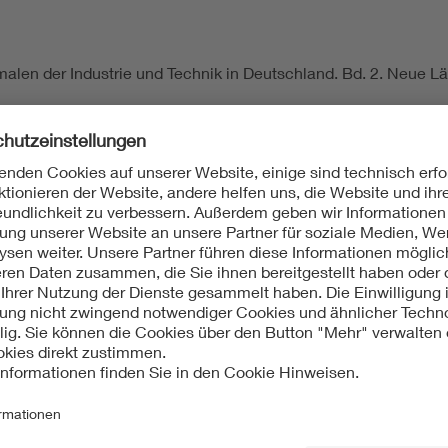
len der Industrie und Technik in Deutschland. Bd. 2. Neue Län
forming the Electropolis. Elektropolis im Wandel, Berlin 2007
lin (Stand: 16.04.2013), Nr. 09020662