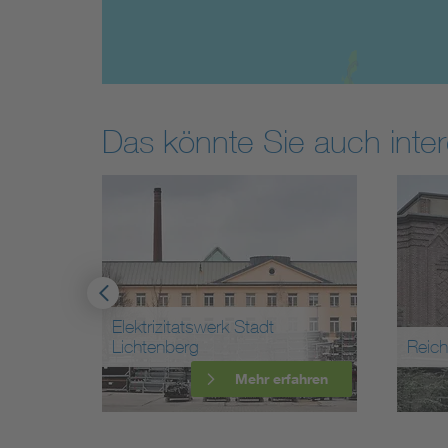
Das könnte Sie auch inter
Elektrizitatswerk Stadt
Lichtenberg
Reichspo
n
Mehr erfahren