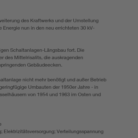
weiterung des Kraftwerks und der Umstellung
e Energie nun in den neu errichteten 30 kV-
sigen Schaltanlagen-Längsbau fort. Die
r des Mittelrisalits, die auskragenden
kspringenden Gebäudeecken.
altanlage nicht mehr benötigt und außer Betrieb
geringfügige Umbauten der 1950er Jahre - in
esselhäusern von 1954 und 1963 im Osten und
e
 Elektrizitätsversorgung; Verteilungsspannung