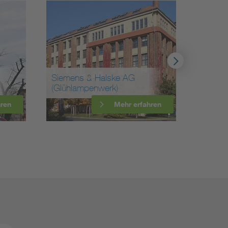
Siemens & Halske AG
(Glühlampenwerk)
Haus des 
Mehr erfahren