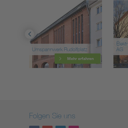
Elektrizi
Umspannwerk Rudolfplatz
AG
n
Mehr erfahren
Folgen Sie uns