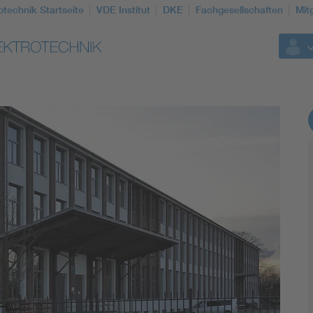
otechnik Startseite
VDE Institut
DKE
Fachgesellschaften
Mit