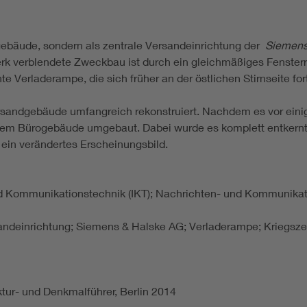
gebäude, sondern als zentrale Versandeinrichtung der
Siemens
k verblendete Zweckbau ist durch ein gleichmäßiges Fensterras
e Verladerampe, die sich früher an der östlichen Stirnseite for
sandgebäude umfangreich rekonstruiert. Nachdem es vor eini
einem Bürogebäude umgebaut. Dabei wurde es komplett entkernt
in verändertes Erscheinungsbild.
und Kommunikationstechnik (IKT); Nachrichten- und Kommunikat
rsandeinrichtung; Siemens & Halske AG; Verladerampe; Krieg
ktur- und Denkmalführer, Berlin 2014