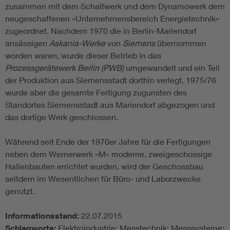
zusammen mit dem Schaltwerk und dem Dynamowerk dem
neugeschaffenen »Unternehmensbereich Energietechnik«
zugeordnet. Nachdem 1970 die in Berlin-Mariendorf
ansässigen
Askania-Werke
von
Siemens
übernommen
worden waren, wurde dieser Betrieb in das
Prozessgerätewerk Berlin (PWB)
umgewandelt und ein Teil
der Produktion aus Siemensstadt dorthin verlegt. 1975/76
wurde aber die gesamte Fertigung zugunsten des
Standortes Siemensstadt aus Mariendorf abgezogen und
das dortige Werk geschlossen.
Während seit Ende der 1970er Jahre für die Fertigungen
neben dem Wernerwerk »M« moderne, zweigeschossige
Hallenbauten errichtet wurden, wird der Geschossbau
seitdem im Wesentlichen für Büro- und Laborzwecke
genutzt.
Informationsstand:
22.07.2015
Schlagworte:
Elektroindustrie; Messtechnik; Messsysteme;