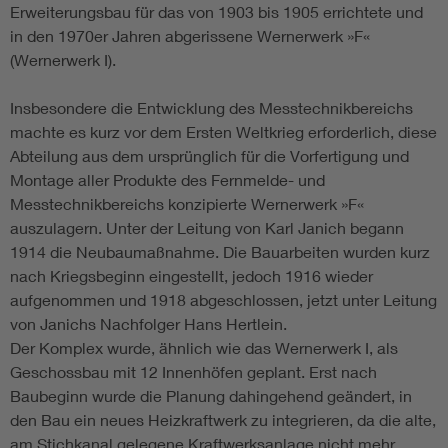
Erweiterungsbau für das von 1903 bis 1905 errichtete und
in den 1970er Jahren abgerissene Wernerwerk »F«
(Wernerwerk I).
Insbesondere die Entwicklung des Messtechnikbereichs
machte es kurz vor dem Ersten Weltkrieg erforderlich, diese
Abteilung aus dem ursprünglich für die Vorfertigung und
Montage aller Produkte des Fernmelde- und
Messtechnikbereichs konzipierte Wernerwerk »F«
auszulagern. Unter der Leitung von Karl Janich begann
1914 die Neubaumaßnahme. Die Bauarbeiten wurden kurz
nach Kriegsbeginn eingestellt, jedoch 1916 wieder
aufgenommen und 1918 abgeschlossen, jetzt unter Leitung
von Janichs Nachfolger Hans Hertlein.
Der Komplex wurde, ähnlich wie das Wernerwerk I, als
Geschossbau mit 12 Innenhöfen geplant. Erst nach
Baubeginn wurde die Planung dahingehend geändert, in
den Bau ein neues Heizkraftwerk zu integrieren, da die alte,
am Stichkanal gelegene Kraftwerksanlage nicht mehr