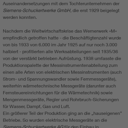
Auseinandersetzungen mit dem Tochterunternehmen der
Siemens-Schuckertwerke GmbH,
die erst 1929 beigelegt
werden konnten.
Nachdem die Weltwirtschaftskrise das Wernerwerk »M«
empfindlich getroffen hatte - die Beschäftigtenzahl wurde
von bis 1933 von 6.000 im Jahr 1925 auf nur noch 3.000
halbiert - profitierten alle Werksabteilungen seit 1935/36
von der verstärkt betrieben Aufrüstung. 1938 umfasste die
Produktionspalette der Messinstrumentenabteilung zum
einen alle Arten von elektrischen Messinstrumenten (auch
Strom- und Spannungswandler sowie Fernmessgeräte),
weiterhin wärmetechnische Messgeräte (darunter auch
Fernsteuereinrichtungen für die Wärmetechnik) sowie
Mengenmessgeräte, Regler und Rohrbruch-Sicherungen
für Wasser, Dampf, Gas und Luft.
Ein größerer Teil der Produktion ging an die „hauseigenen”
Betriebe. So wurden elektrische Messgeräte an die
Siemens-Schuckertwerke AG
für den Einbau in