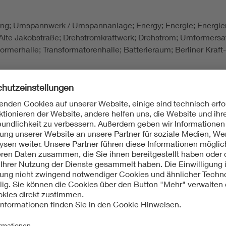
eilung; Umspannwerk / Umspannanlage; Energy; Energie; Energi
te Jakobstraße; Drehstromkraftwerk; Drehstrom; Umformersat
merhalle; Transformatorenhalle; Batterieraum; Berliner Kraft
d Umwelt, Denkmaldatenbank, Eintrag Nr. 09035405