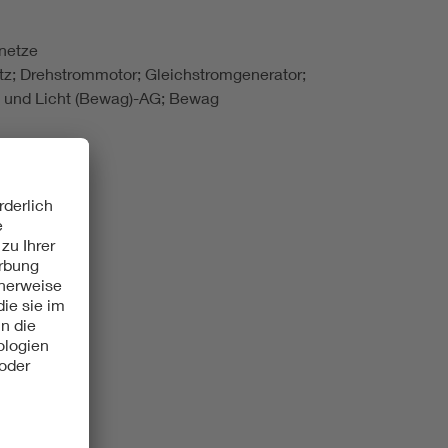
enetze
z; Drehstrommotor; Gleichstromgenerator;
- und Licht (Bewag)-AG; Bewag