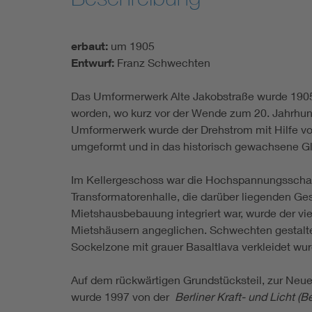
erbaut:
um 1905
Entwurf:
Franz Schwechten
Das Umformerwerk Alte Jakobstraße wurde 1905 e
worden, wo kurz vor der Wende zum 20. Jahrhun
Umformerwerk wurde der Drehstrom mit Hilfe v
umgeformt und in das historisch gewachsene Gl
Im Kellergeschoss war die Hochspannungsschal
Transformatorenhalle, die darüber liegenden G
Mietshausbebauung integriert war, wurde der v
Mietshäusern angeglichen. Schwechten gestaltete 
Sockelzone mit grauer Basaltlava verkleidet w
Auf dem rückwärtigen Grundstücksteil, zur Neu
wurde 1997 von der
Berliner Kraft- und Licht (