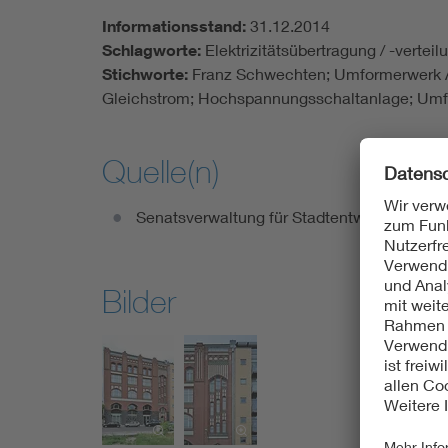
Informationsstand:
31.12.2014
Schlagworte:
Elektrizitätsübertragung / -vert
Stichworte:
Franz Schwechten; Umformerwerk Al
Gleichstrom; Hochspannungsschaltanlage; Umfor
Quelle(n)
Senatsverwaltung für Stadtentwicklung un
Bilder