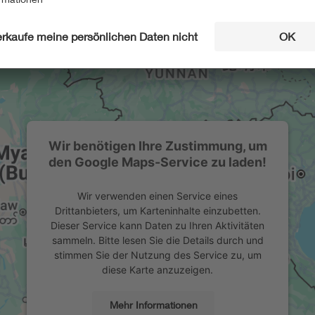
Wir benötigen Ihre Zustimmung, um
den Google Maps-Service zu laden!
Wir verwenden einen Service eines
Drittanbieters, um Karteninhalte einzubetten.
Dieser Service kann Daten zu Ihren Aktivitäten
sammeln. Bitte lesen Sie die Details durch und
stimmen Sie der Nutzung des Service zu, um
diese Karte anzuzeigen.
Mehr Informationen