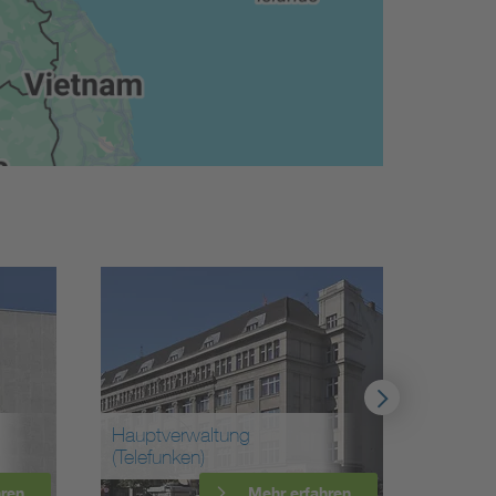
Station Prinzregentenstraße
r erfahren
Mehr erfahren