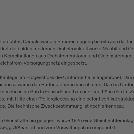
rrichtet. Damals war die Stromerzeugung bereits aus der Innen
dert die beiden modernen Drehstromkraftwerke Moabit und Ob
on Kombinationen aus Drehstrommotoren und Gleichstromgene
eichstrom-Versorgungsnetz eingespeist.
tanlage, im Erdgeschoss die Umformerhalle angeordnet. Das 
eschosse waren den Batterieräumen vorbehalten. Da das Umfor
iergeschossige Bau in Fassadenaufbau und Traufhöhe den im Z
mit Hilfe einer Pfeilergliederung eine betont vertikal struktur
urde. Die technische Zweckbestimmung ist noch erkennbar.
en Grünstraße hin gelegen, wurde 1925 eine Gleichrichteranl
Bewag)-AG
saniert und zum Verwaltungsbau umgenutzt.