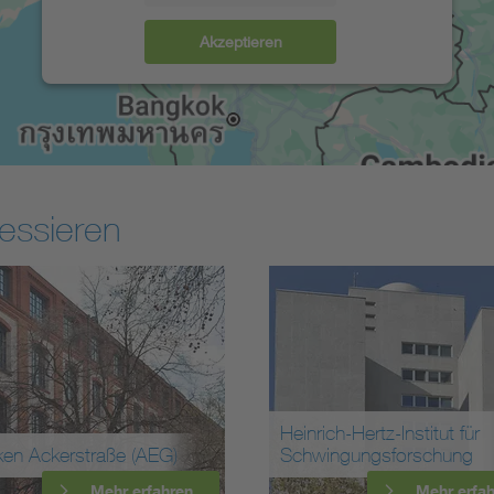
Akzeptieren
essieren
Heinrich-Hertz-Institut für
Hauptverwaltung
Schwingungsforschung
(Telefunken)
Mehr erfahren
Meh