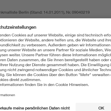
kmalliste Berlin (Stand: 14.01.2011), Nr. 09040219
forming the Electropolis. Elektropolis im Wandel, Berlin 2007