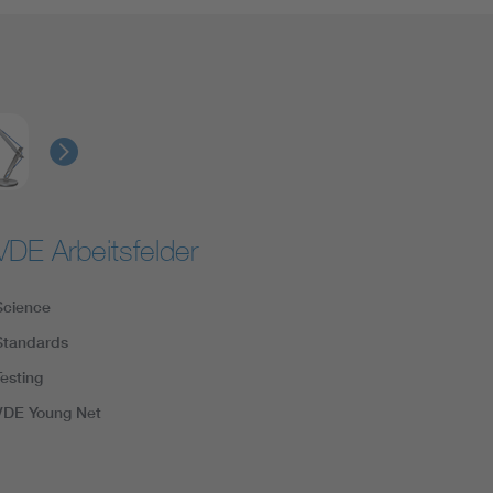
VDE Arbeitsfelder
Science
Standards
Testing
VDE Young Net