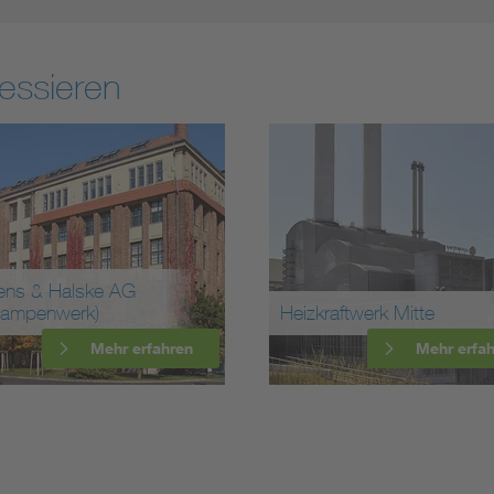
essieren
ens & Halske AG
lampenwerk)
Heizkraftwerk Mitte
Mehr erfahren
Mehr erfa