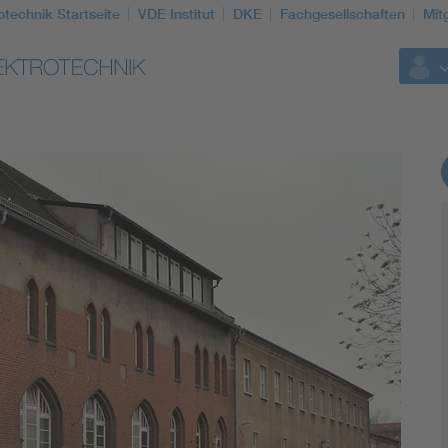
otechnik Startseite
VDE Institut
DKE
Fachgesellschaften
Mit