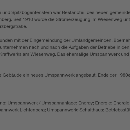
h und Spitzbogenfenstern war Bestandteil des neuen gemeind
berg. Seit 1910 wurde die Stromerzeugung im Wiesenweg unte
erzbergstraße.
rbunden mit der Eingemeindung der Umlandgemeinden, überna
gsunternehmen nach und nach die Aufgaben der Betriebe in de
es Kraftwerks am Wiesenweg. Das ehemalige Umspannwerk und 
de Gebäude ein neues Umspannwerk angebaut. Ende der 1980er 
eilung; Umspannwerk / Umspannanlage; Energy; Energie; Energi
pannwerk Lichtenberg; Umspannwerk; Schalthaus; Betriebsstützp