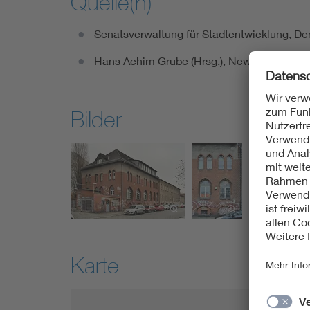
Quelle(n)
Senatsverwaltung für Stadtentwicklung, Den
Hans Achim Grube (Hrsg.), New Power. Trans
Bilder
Karte