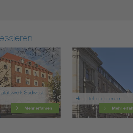
essieren
Telefunken Gm
Haupttelegraphenamt
(Firmenzentrale
Mehr erfahren