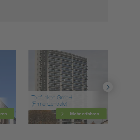
bH
)
Heliowatt AG
Mehr erfahren
Mehr erfahren