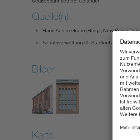
Straßenbahnbetrieb; Geländer
Quelle(n)
Hans Achim Grube (Hrsg.), New Power. Trans
Senatsverwaltung für Stadtentwicklung, Den
Bilder
Karte