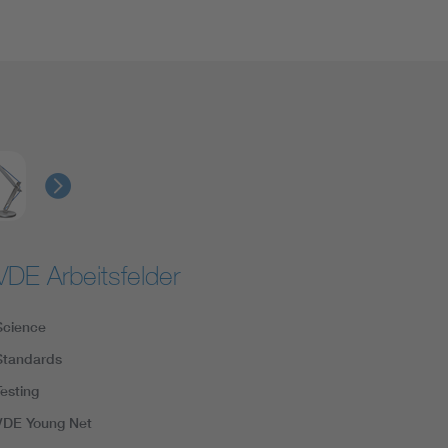
VDE Arbeitsfelder
Science
Standards
Testing
VDE Young Net