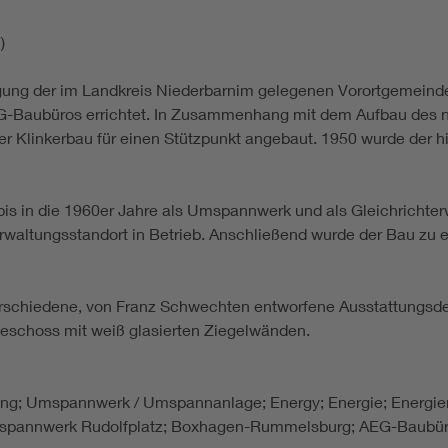
)
ung der im Landkreis Niederbarnim gelegenen Vorortgemeind
G-Baubüros errichtet. In Zusammenhang mit dem Aufbau des 
er Klinkerbau für einen Stützpunkt angebaut. 1950 wurde der
is in die 1960er Jahre als Umspannwerk und als Gleichrichterw
Verwaltungsstandort in Betrieb. Anschließend wurde der Bau 
schiedene, von Franz Schwechten entworfene Ausstattungsdetai
eschoss mit weiß glasierten Ziegelwänden.
eilung; Umspannwerk / Umspannanlage; Energy; Energie; Energi
spannwerk Rudolfplatz; Boxhagen-Rummelsburg; AEG-Baubüro;