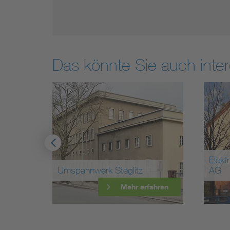
Das könnte Sie auch inter
Elektrizitätswerk Südwest
Steglitz
AG
Mehr erfahren
Mehr erfahren