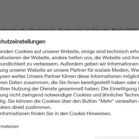
forming the Electropolis. Elektropolis im Wandel, Berlin 2007
kmalliste Berlin (Stand: 14.01.2011), Nr. 09095055