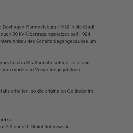
e Boxhagen-Rummelsburg (1912 in die Stadt
neuen 30 kV-Übertragungsnetzes seit 1924
 hintere Anbau des Schaltanlagengebäudes um
erk für den Straßenbahnbetrieb. Teile des
zu einem modernen Verwaltungsgebäude
ls erhalten, so die originalen Geländer im
enetze
 Stützpunkt; Gleichrichterwerk;