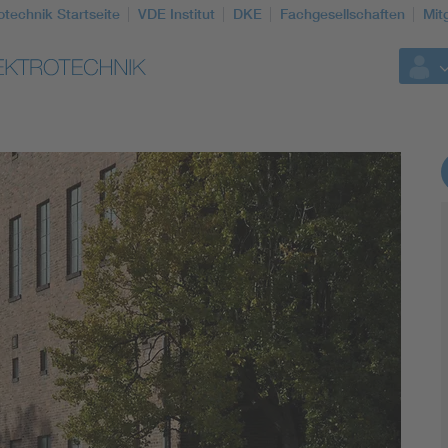
otechnik Startseite
VDE Institut
DKE
Fachgesellschaften
Mit