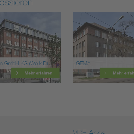
essieren
H KG (Werk D)
GEMA
Mehr erfahren
Mehr erfahren
VDE Apps