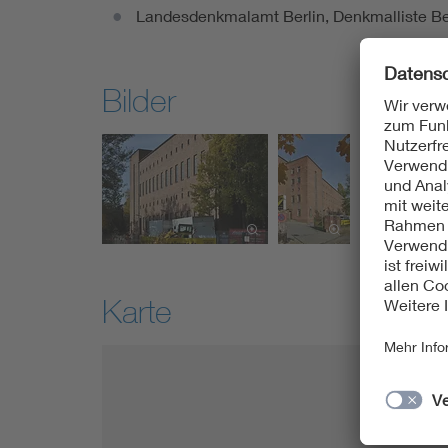
Landesdenkmalamt Berlin, Denkmalliste Ber
Bilder
Karte