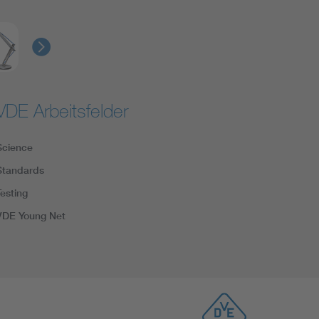
VDE Arbeitsfelder
Science
Standards
Testing
VDE Young Net