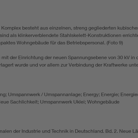
 Komplex besteht aus einzelnen, streng gegliederten kubischen
 als klinkerverblendete Stahlskelett-Konstruktionen errichtet
mpaktes Wohngebäude für das Betriebspersonal. (Foto 9)
der Einrichtung der neuen Spannungsebene von 30 kV in der B
lagert wurde und vor allem zur Verbindung der Kraftwerke un
eilung; Umspannwerk / Umspannanlage; Energy; Energie; Energi
; Neue Sachlichkeit; Umspannwerk Uklei; Wohngebäude
len der Industrie und Technik in Deutschland. Bd. 2. Neue Län