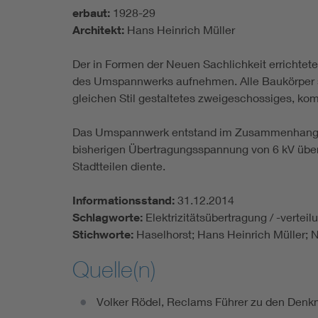
erbaut:
1928-29
Architekt:
Hans Heinrich Müller
Der in Formen der Neuen Sachlichkeit errichtete
des Umspannwerks aufnehmen. Alle Baukörper sind
gleichen Stil gestaltetes zweigeschossiges, ko
Das Umspannwerk entstand im Zusammenhang mit 
bisherigen Übertragungsspannung von 6 kV über
Stadtteilen diente.
Informationsstand:
31.12.2014
Schlagworte:
Elektrizitätsübertragung / -vert
Stichworte:
Haselhorst; Hans Heinrich Müller
Quelle(n)
Volker Rödel, Reclams Führer zu den Denkma