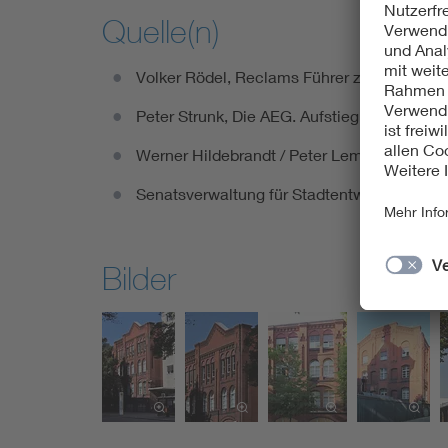
Quelle(n)
Volker Rödel, Reclams Führer zu den Denkma
Peter Strunk, Die AEG. Aufstieg und Niederg
Werner Hildebrandt / Peter Lemburg / Jörg 
Senatsverwaltung für Stadtentwicklung un
Bilder