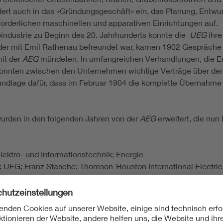
ert auch in das »Gründungsgeschäft« ein, das Planung, Entwur
orderlichen maschinellen und apparativen Einrichtungen auf.
oindustrie zu Beginn des 20. Jahrhunderts konnte die
UEG
ihre
der mit Emil Rathenau befreundet war, kamen 1902 Gespräche 
it der
AEG
mündeten. In umfangreichen Verhandlungen, die Em
konnten zwischen den Unternehmen wichtige Verträge über de
ndlage dafür, dass im Februar 1904 die komplette Übernahme
urden in den folgenden Jahren von der
AEG
erweitert, die nun 
Elektro- und Informationstechnik; Energie
; UEG; Franz Stasche; Thomson-Houston International Electric 
 Backsteingotik; Theodor Rönn; Montagehalle; elektrische Str
 Entwurf, Bau neuer Elektrizitätswerke; Bereinigungskrise; I