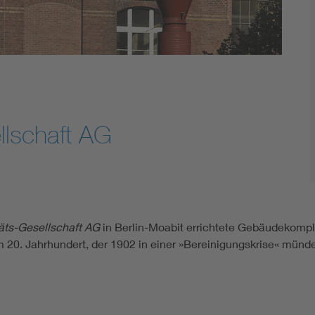
ellschaft AG
täts-Gesellschaft AG
in Berlin-Moabit errichtete Gebäudekomple
m 20. Jahrhundert, der 1902 in einer »Bereinigungskrise« münd