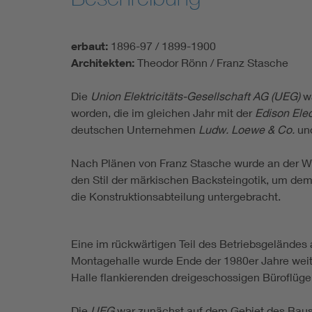
erbaut:
1896-97 / 1899-1900
Architekten:
Theodor Rönn / Franz Stasche
Die
Union Elektricitäts-Gesellschaft AG (UEG)
wa
worden, die im gleichen Jahr mit der
Edison Elec
deutschen Unternehmen
Ludw. Loewe & Co.
un
Nach Plänen von Franz Stasche wurde an der W
den Stil der märkischen Backsteingotik, um dem 
die Konstruktionsabteilung untergebracht.
Eine im rückwärtigen Teil des Betriebsgeländes
Montagehalle wurde Ende der 1980er Jahre weitge
Halle flankierenden dreigeschossigen Büroflügel,
Die
UEG
war zunächst auf dem Gebiet des Baus