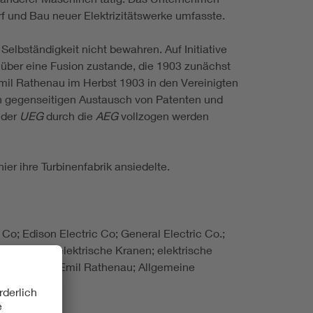
f und Bau neuer Elektrizitätswerke umfasste.
 Selbständigkeit nicht bewahren. Auf Initiative
über eine Fusion zustande, die 1903 zunächst
il Rathenau im Herbst 1903 in den Vereinigten
n gegenseitigen Austausch von Patenten und
 der
UEG
durch die
AEG
vollzogen werden
hier ihre Turbinenfabrik ansiedelte.
Co; Edison Electric Co; General Electric Co.;
aßenbahn; elektrische Kranen; elektrische
sidor Loewe; Emil Rathenau; Allgemeine