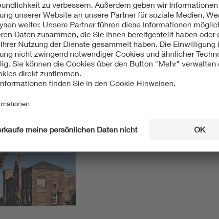
len der Industrie und Technik in Deutschland. Bd. 2. Neue Län
ang einer Industrielegende, 2. Aufl., Berlin 2000
Wewel: Historische Bauwerke der Berliner Industrie, Berlin 198
d Umwelt, Denkmaldatenbank, Eintrag 09050365,T