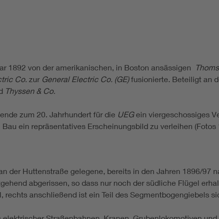
r 1892 von der amerikanischen, in Boston ansässigen
Thomso
tric Co.
zur
General Electric Co. (GE)
fusionierte. Beteiligt an
d
Thyssen & Co.
ende zum 20. Jahrhundert für die
UEG
ein viergeschossiges V
Bau ein repräsentatives Erscheinungsbild zu verleihen (Fotos 
 an der Huttenstraße gelegene, bereits in den Jahren 1896/97 
hend abgerissen, so dass nur noch der südliche Flügel erhalte
 rechts anschließend ist ein Teil des Segmentbogengiebels sich
 elektrischer Straßenbahnen, Kranen, Grubenlokomotiven und