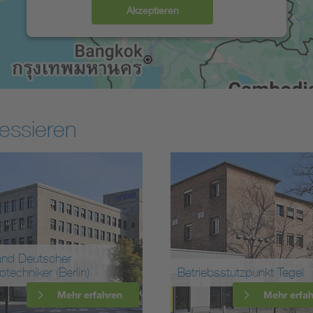
Akzeptieren
essieren
Betriebsstutzpunkt Tegel
Reichspo
n
Mehr erfahren