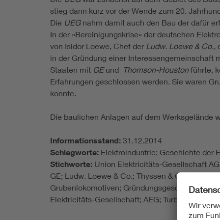
stieg dann kurz vor der Wende zum 20. Jahrhund
Die
UEG
nahm damit auch den Bau der dafür erf
In der »Bereinigungskrise« der deutschen Elektr
von Isidor Loewe, Chef der
Ludw. Loewe & Co.,
in der Gründung einer Interessengemeinschaft m
Staaten mit
GE
und
Thomson-Houston
führte, 
Erfahrungen geschlossen werden. Sie waren Gru
konnte.
Die baulichen Anlagen auf dem Werksgelände w
Informationsstand:
31.12.2014
Schlagworte:
Elektroindustrie; Geschichte der 
Stichworte:
Union Elektricitäts-Gesellschaft AG
GE; Ludw. Loewe & Co.; Thyssen & Co; märkische
Grubenlokomotiven; Gründungsgeschäft; Planung,
Elektricitäts-Gesellschaft; AEG; Turbinenfabrik