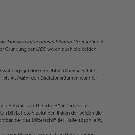
n-Houston International Electric Co.
gegründet
 der Gründung der
UEG
waren auch die beiden
erwaltungsgebäude errichtet. Stasche wählte
1 bis 4). Außer den Direktionsräumen war hier
nach Entwurf von Theodor Rönn errichtete
n blieb. Foto 5 zeigt den linken der beiden die
tbar, der das Mittelschiff der Halle abschließt.
 anderer Maschinen tätig. Das Unternehmen