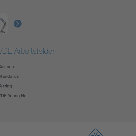
VDE Arbeitsfelder
Science
Standards
Testing
VDE Young Net