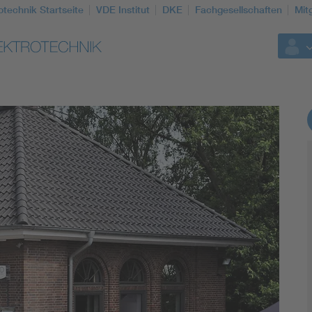
otechnik Startseite
VDE Institut
DKE
Fachgesellschaften
Mit