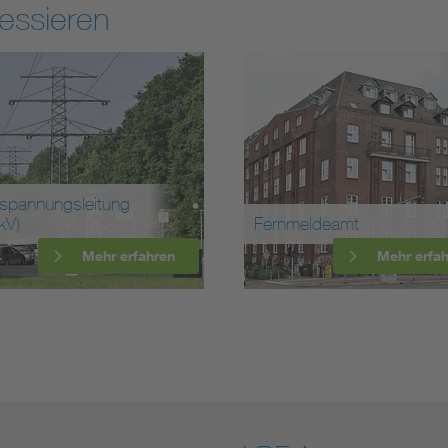
essieren
spannungsleitung
kV)
Fernmeldeamt
Mehr erfahren
Mehr erfa