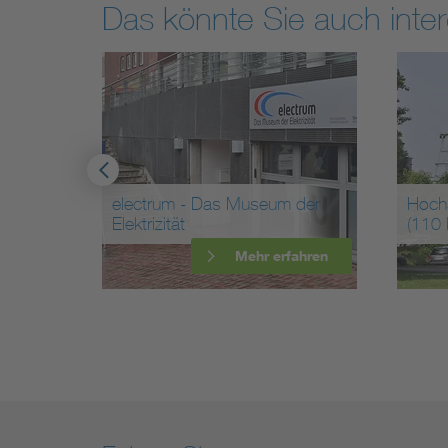
Das könnte Sie auch inter
-
electrum - Das Museum der
Hoch
Elektrizität
(110 
ahren
Mehr erfahren