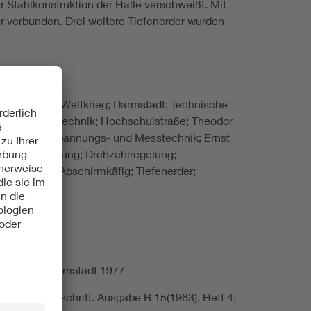
 Stahlkonstruktion der Halle verschweißt. Mit
r verbunden. Drei weitere Tiefenerder wurden
um; Zweiter Weltkrieg; Darmstadt; Technische
 für Elektrotechnik; Hochschulstraße; Theodor
tut für Hochspannungs- und Messtechnik; Ernst
lt; Kursregelung; Drehzahlregelung;
ungsanlage; Abschirmkäfig; Tiefenerder;
armstadt, Darmstadt 1977
ische Zeitschrift. Ausgabe B 15(1963), Heft 4,