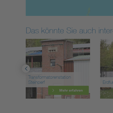
Das könnte Sie auch inter
Transformatorenstation
Steinperf
Erdfu
ahren
Mehr erfahren