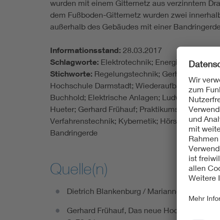
wurden mit einem Gitternetz aus verzinntem Dr
dem Fußboden-Gitternetz wurden zwei innerhalb 
außerhalb des Gebäudes mit einer Bandringerde
Informationsstand:
28.03.2017
Schlagworte:
Elektrotechnik; Energietechnik; S
Stichworte:
Regelungstechnik; Gerhard Bartels;
Hochschule Darmstadt; Wiederaufbau; Altstadtge
Buchhold; Elektrische Anlagen; Ludwig Lebrecht
Hueter; Gerhard Frühauf; Praktikumsgebäude; In
Verfahrenstechnik; Kybernetik; Hörsaalgebäude; 
Bandringerde
Quelle(n)
Dietrich Blankenburg / Marianne Viefhaus 
Gerhard Frühauf, Das neue Hochspannungsin