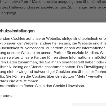
2
aht von etwa 2 cm
Maschenweite ausgelegt und überall mit der
des Hallengrundrisses angelegte, rund 20 m lange Tiefenerde
 angelegt.
tudium, Beruf, Gesellschaft; Studium
 Karl-Heinz Schelling; Rolf Dreesen; Hochspannungslaboratori
lände; Bauprogramm; Starkstromtechnische Institute; Fakultät
; Werner Krämer; Franklin Punga; Elektromaschinenbau; Insti
stitutsgebäude; Lehrstuhl für Regelungstechnik; Winfried Oppe
Stahlskelettkonstruktion; Laufkran; Portalkran; Laufkatze; Erd
[Red.], Jahrbuch 1976/77. 100 Jahre Technische Hochschule D
stitut der Technischen Hochschule Darmstadt; in: Elektrotechn