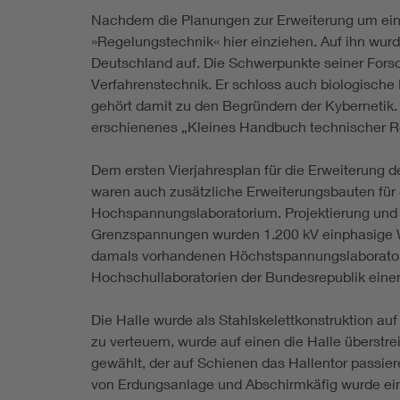
Nachdem die Planungen zur Erweiterung um ein 
»Regelungstechnik« hier einziehen. Auf ihn wurde
Deutschland auf. Die Schwerpunkte seiner Fors
Verfahrenstechnik. Er schloss auch biologische
gehört damit zu den Begründern der Kybernetik.
erschienenes „Kleines Handbuch technischer R
Dem ersten Vierjahresplan für die Erweiterung 
waren auch zusätzliche Erweiterungsbauten für 
Hochspannungslaboratorium. Projektierung und 
Grenzspannungen wurden 1.200 kV einphasige We
damals vorhandenen Höchstspannungslaboratorie
Hochschullaboratorien der Bundesrepublik eine
Die Halle wurde als Stahlskelettkonstruktion au
zu verteuern, wurde auf einen die Halle überstr
gewählt, der auf Schienen das Hallentor passie
von Erdungsanlage und Abschirmkäfig wurde ei