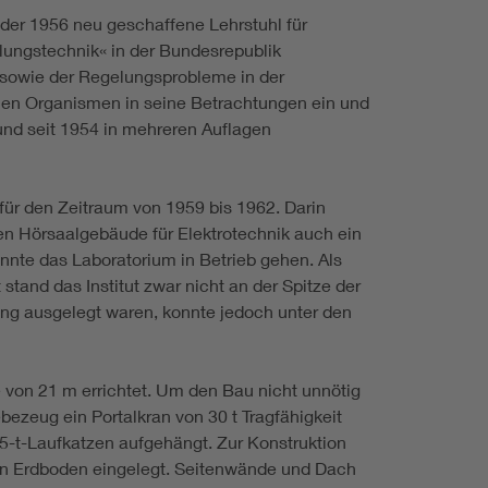
er 1956 neu geschaffene Lehrstuhl für
elungstechnik« in der Bundesrepublik
 sowie der Regelungsprobleme in der
chen Organismen in seine Betrachtungen ein und
und seit 1954 in mehreren Auflagen
für den Zeitraum von 1959 bis 1962. Darin
en Hörsaalgebäude für Elektrotechnik auch ein
nte das Laboratorium in Betrieb gehen. Als
nd das Institut zwar nicht an der Spitze der
ng ausgelegt waren, konnte jedoch unter den
e von 21 m errichtet. Um den Bau nicht unnötig
bezeug ein Portalkran von 30 t Tragfähigkeit
,5-t-Laufkatzen aufgehängt. Zur Konstruktion
en Erdboden eingelegt. Seitenwände und Dach