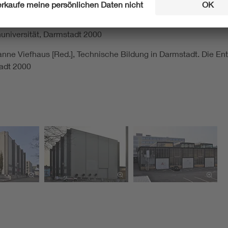
ianne Viefhaus [Red.],Technische Bildung in Darmstadt. Die E
universität, Darmstadt 2000
ianne Viefhaus [Red.], Technische Bildung in Darmstadt. Die 
tadt 2000