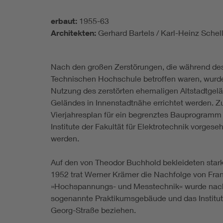
erbaut:
1955-63
Architekten:
Gerhard Bartels / Karl-Heinz Schel
Nach den großen Zerstörungen, die während des
Technischen Hochschule betroffen waren, wurd
Nutzung des zerstörten ehemaligen Altstadtgelä
Geländes in Innenstadtnähe errichtet werden. 
Vierjahresplan für ein begrenztes Bauprogramm
Institute der Fakultät für Elektrotechnik vorges
werden.
Auf den von Theodor Buchhold bekleideten stark
1952 trat Werner Krämer die Nachfolge von Fran
»Hochspannungs- und Messtechnik« wurde nach d
sogenannte Praktikumsgebäude und das Instituts
Georg-Straße beziehen.