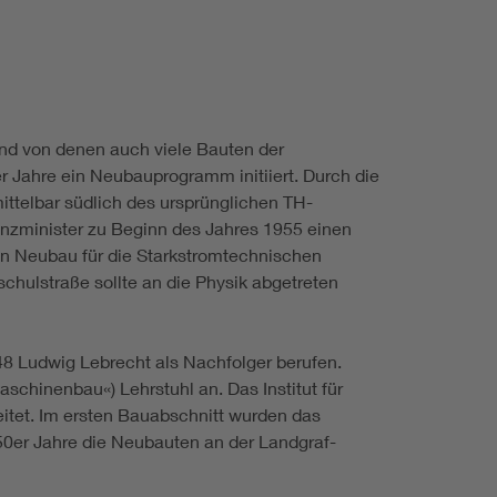
nd von denen auch viele Bauten der
Jahre ein Neubauprogramm initiiert. Durch die
ttelbar südlich des ursprünglichen TH-
nzminister zu Beginn des Jahres 1955 einen
in Neubau für die Starkstromtechnischen
schulstraße sollte an die Physik abgetreten
48 Ludwig Lebrecht als Nachfolger berufen.
chinenbau«) Lehrstuhl an. Das Institut für
tet. Im ersten Bauabschnitt wurden das
950er Jahre die Neubauten an der Landgraf-