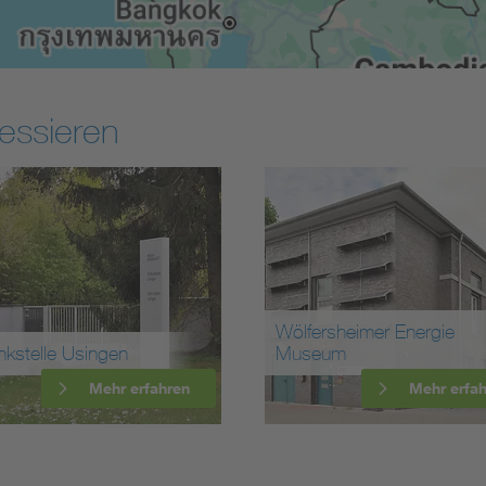
essieren
Wölfersheimer Energie
nkstelle Usingen
Museum
Mehr erfahren
Mehr erfa