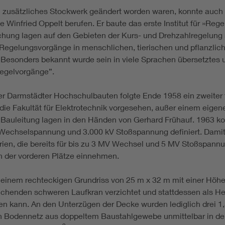
zusätzliches Stockwerk geändert worden waren, konnte auch d
 Winfried Oppelt berufen. Er baute das erste Institut für »Reg
chung lagen auf den Gebieten der Kurs- und Drehzahlregelung
 Regelungsvorgänge in menschlichen, tierischen und pflanzli
 Besonders bekannt wurde sein in viele Sprachen übersetztes 
egelvorgänge”.
der Darmstädter Hochschulbauten folgte Ende 1958 ein zweiter 
die Fakultät für Elektrotechnik vorgesehen, außer einem eigen
Bauleitung lagen in den Händen von Gerhard Frühauf. 1963 kon
chselspannung und 3.000 kV Stoßspannung definiert. Damit sta
n, die bereits für bis zu 3 MV Wechsel und 5 MV Stoßspannu
n der vorderen Plätze einnehmen.
f einem rechteckigen Grundriss von 25 m x 32 m mit einer Höh
eichenden schweren Laufkran verzichtet und stattdessen als He
ren kann. An den Unterzügen der Decke wurden lediglich drei 1
n Bodennetz aus doppeltem Baustahlgewebe unmittelbar in d