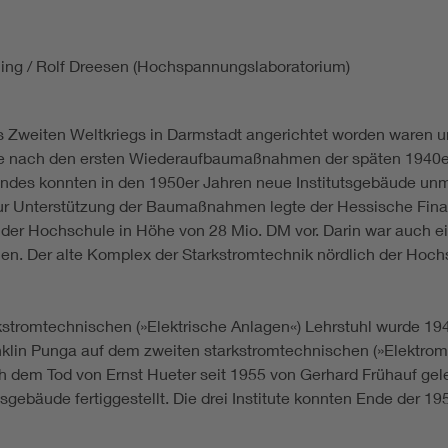
ling / Rolf Dreesen (Hochspannungslaboratorium)
 Zweiten Weltkriegs in Darmstadt angerichtet worden waren u
e nach den ersten Wiederaufbaumaßnahmen der späten 1940er 
ndes konnten in den 1950er Jahren neue Institutsgebäude unmi
Zur Unterstützung der Baumaßnahmen legte der Hessische Fina
 der Hochschule in Höhe von 28 Mio. DM vor. Darin war auch e
ehen. Der alte Komplex der Starkstromtechnik nördlich der Hoch
stromtechnischen (»Elektrische Anlagen«) Lehrstuhl wurde 19
klin Punga auf dem zweiten starkstromtechnischen (»Elektromas
em Tod von Ernst Hueter seit 1955 von Gerhard Frühauf gelei
gebäude fertiggestellt. Die drei Institute konnten Ende der 1