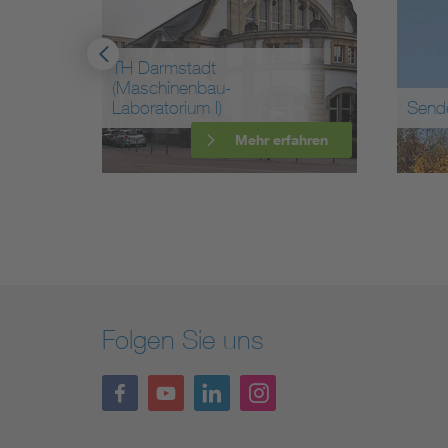
TH Darmstadt
(Maschinenbau-
mt
Laboratorium I)
Send
ahren
Mehr erfahren
Folgen Sie uns