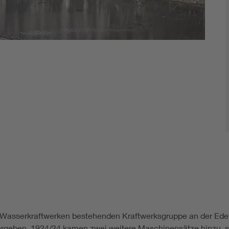
nf Wasserkraftwerken bestehenden Kraftwerksgruppe an der Ede
rgeben. 1924/24 kamen zwei weitere Maschinensätze hinzu, so