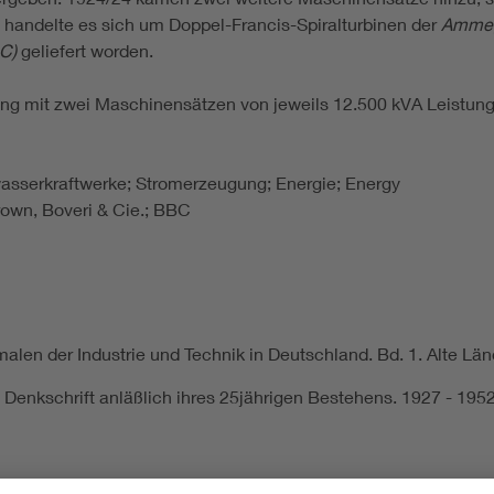
 handelte es sich um Doppel-Francis-Spiralturbinen der
Amme,
C)
geliefert worden.
ung mit zwei Maschinensätzen von jeweils 12.500 kVA Leistung
wasserkraftwerke; Stromerzeugung; Energie; Energy
wn, Boveri & Cie.; BBC
len der Industrie und Technik in Deutschland. Bd. 1. Alte Länd
t. Denkschrift anläßlich ihres 25jährigen Bestehens. 1927 - 19