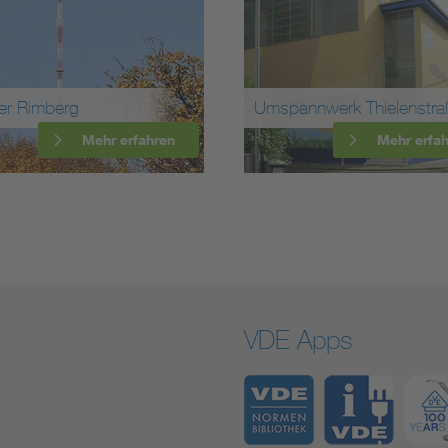
er Rimberg
Umspannwerk Thielenstra
Mehr erfahren
Mehr erfa
VDE Apps