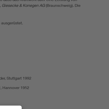
 Giesecke & Konegen AG
(Braunschweig). Die
 ausgerüstet.
er, Stuttgart 1992
52, Hannover 1952