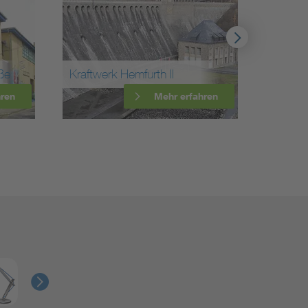
Wasser
ße
Kraftwerk Hemfurth II
Gunter
hren
Mehr erfahren