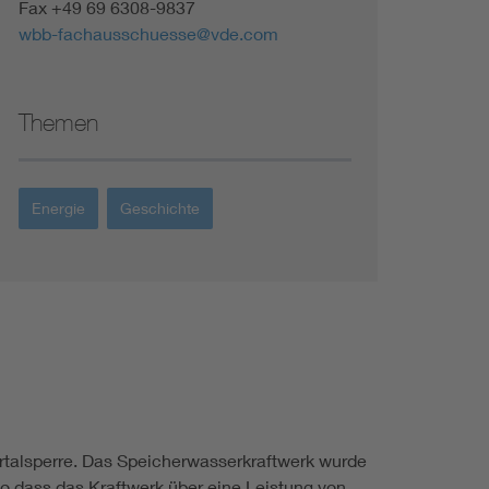
Fax +49 69 6308-9837
wbb-fachausschuesse@vde.com
Themen
Energie
Geschichte
rtalsperre. Das Speicherwasserkraftwerk wurde
 dass das Kraftwerk über eine Leistung von