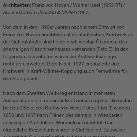
Architekten:
Franz von Hoven / Werner Issel (1953/57) /
Architekturbüro
Jourdan & Müller
(1987)
Von dem in den 1890er Jahren nach einem Entwurf von
Franz von Hoven errichteten alten städtischen Kraftwerk an
der Gutleutstraße sind heute noch wenige Überreste des
ehemaligen Maschinenhauses vorhanden (Foto 5). In den
folgenden Jahrzehnten wurde die Kraftwerksanlage
mehrfach erweitert. Bereits seit 1927 produzierte das
Kraftwerk in Kraft-Wärme-Kopplung auch Fernwärme für
das Stadtgebiet.
Nach dem Zweiten Weltkrieg entstand in mehreren
Ausbaustufen ein moderner Kraftwerkskomplex. Die ersten
beiden Blöcke des Kraftwerks West (Fotos 1 bis 3) wurden
1953 und 1957 nach Plänen des damals in Wiesbaden
ansässigen Architekten Werner Issel errichtet. Das
eigentliche Kesselhaus wurde in Stahlskelett-Bauweise
ausgeführt. Die ursprünglich auf den aus massivem