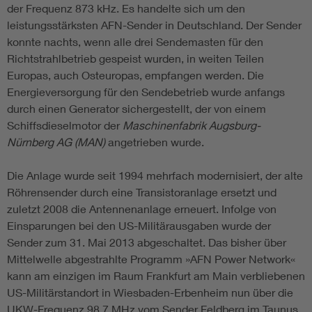
der Frequenz 873 kHz. Es handelte sich um den
leistungsstärksten AFN-Sender in Deutschland. Der Sender
konnte nachts, wenn alle drei Sendemasten für den
Richtstrahlbetrieb gespeist wurden, in weiten Teilen
Europas, auch Osteuropas, empfangen werden. Die
Energieversorgung für den Sendebetrieb wurde anfangs
durch einen Generator sichergestellt, der von einem
Schiffsdieselmotor der
Maschinenfabrik Augsburg-
Nürnberg AG (MAN)
angetrieben wurde.
Die Anlage wurde seit 1994 mehrfach modernisiert, der alte
Röhrensender durch eine Transistoranlage ersetzt und
zuletzt 2008 die Antennenanlage erneuert. Infolge von
Einsparungen bei den US-Militärausgaben wurde der
Sender zum 31. Mai 2013 abgeschaltet. Das bisher über
Mittelwelle abgestrahlte Programm »AFN Power Network«
kann am einzigen im Raum Frankfurt am Main verbliebenen
US-Militärstandort in Wiesbaden-Erbenheim nun über die
UKW-Frequenz 98,7 MHz vom Sender Feldberg im Taunus