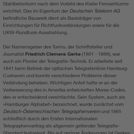
Stahlbetonturm nach dem Vorbild des Kieler Fernsehturms
errichtet. Das im Eigentum der
Deutschen Telekom AG
befindliche Bauwerk dient als Basisträger von
Einrichtungen für Richtfunkverbindungen sowie für die
UKW-Rundfunk-Ausstrahlung.
Der Namensgeber des Turms, der Schriftsteller und
Journalist
Friedrich Clemens Gerke
(1801 - 1888), war
auch ein Pionier der Telegrafie-Technik. Er arbeitete seit
1841 beim Betrieb der optischen Telegrafenlinie Hamburg-
Cuxhaven und konnte verschiedene Probleme dieser
Verbindung beheben. Wichtigen Anteil hatte er an der
Verbesserung des in Amerika entwickelten Morse-Codes,
den er entscheidend vereinfachte. Sein System, auch als
»Hamburger Alphabet« bezeichnet, wurde zunächst vom
Deutsch-Österreichischen Telegraphenverein
und 1865
schließlich durch den Ersten Internationalen
Telegraphenvertrag als allgemein geltender Telegrafie-
Standard festgelegt. Bis auf geringe Änderungen ist Gerkes