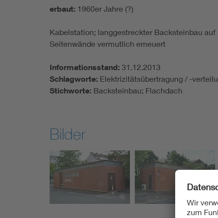
erbaut:
1960er Jahre (?)
Kabelstation; langgestreckter Backsteinbau au
Seitenwände vermutlich erneuert
Informationsstand:
31.12.2013
Schlagworte:
Elektrizitätsübertragung / -vertei
Stichworte:
Backsteinbau; Flachdach
Bilder