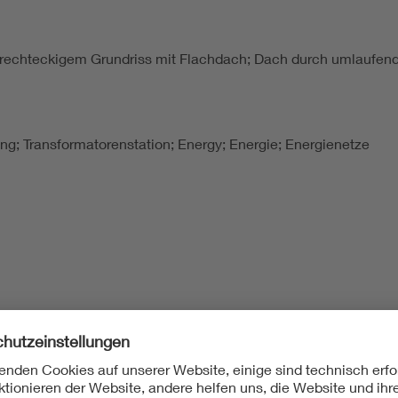
f rechteckigem Grundriss mit Flachdach; Dach durch umlaufe
lung; Transformatorenstation; Energy; Energie; Energienetze