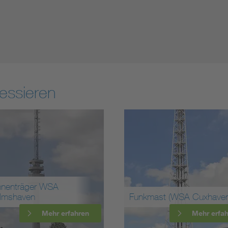
essieren
nnenträger WSA
elmshaven
Funkmast (WSA Cuxhaven
Mehr erfahren
Mehr erfa