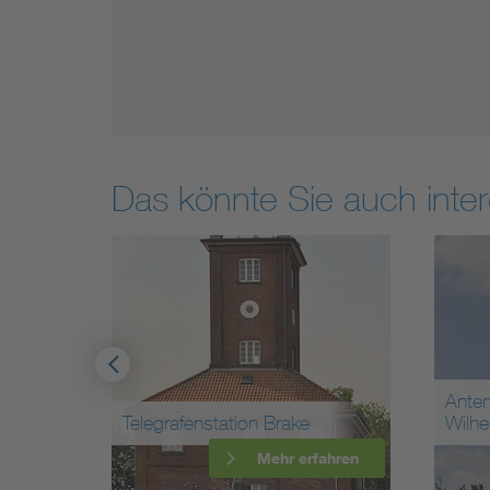
Das könnte Sie auch inter
Ante
Telegrafenstation Brake
Wilh
ahren
Mehr erfahren