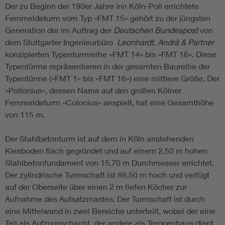
Der zu Beginn der 190er Jahre inn Köln-Poll errichtete
Fernmeldeturm vom Typ »FMT 15« gehört zu der jüngsten
Generation der im Auftrag der
Deutschen Bundespost
von
dem Stuttgarter Ingenieurbüro
Leonhardt, Andrä & Partner
konzipierten Typenturmreihe »FMT 14« bis »FMT 16«. Diese
Typentürme repräsentieren in der gesamten Baureihe der
Typentürme (»FMT 1« bis »FMT 16«) eine mittlere Größe. Der
»Pollonius«, dessen Name auf den großen Kölner
Fernmeldeturm »Colonius« anspielt, hat eine Gesamthöhe
von 115 m.
Der Stahlbetonturm ist auf dem in Köln anstehenden
Kiesboden flach gegründet und auf einem 2,50 m hohen
Stahlbetonfundament von 15,70 m Durchmesser errichtet.
Der zylindrische Turmschaft ist 88,50 m hoch und verfügt
auf der Oberseite über einen 2 m tiefen Köcher zur
Aufnahme des Aufsatzmastes. Der Turmschaft ist durch
eine Mittelwand in zwei Bereiche unterteilt, wobei der eine
Teil als Aufzugsschacht, der andere als Treppenhaus dient.