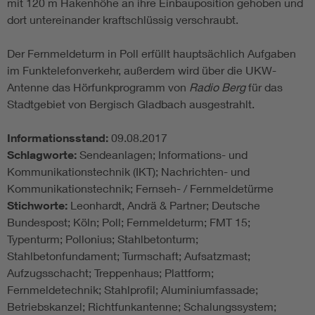
mit 120 m Hakenhöhe an ihre Einbauposition gehoben und
dort untereinander kraftschlüssig verschraubt.
Der Fernmeldeturm in Poll erfüllt hauptsächlich Aufgaben
im Funktelefonverkehr, außerdem wird über die UKW-
Antenne das Hörfunkprogramm von
Radio Berg
für das
Stadtgebiet von Bergisch Gladbach ausgestrahlt.
Informationsstand:
09.08.2017
Schlagworte:
Sendeanlagen; Informations- und
Kommunikationstechnik (IKT); Nachrichten- und
Kommunikationstechnik; Fernseh- / Fernmeldetürme
Stichworte:
Leonhardt, Andrä & Partner; Deutsche
Bundespost; Köln; Poll; Fernmeldeturm; FMT 15;
Typenturm; Pollonius; Stahlbetonturm;
Stahlbetonfundament; Turmschaft; Aufsatzmast;
Aufzugsschacht; Treppenhaus; Plattform;
Fernmeldetechnik; Stahlprofil; Aluminiumfassade;
Betriebskanzel; Richtfunkantenne; Schalungssystem;