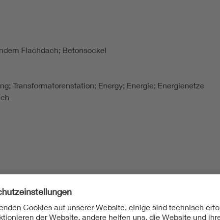
gendem Flachdach; Betonsockel
lung; Transformatorenstation; Energy; Energie; Energienetze
ach