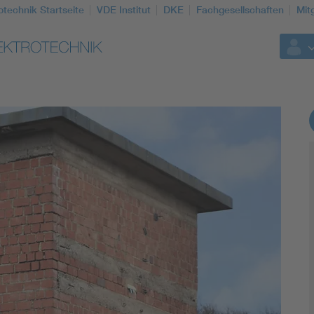
otechnik Startseite
VDE Institut
DKE
Fachgesellschaften
Mit