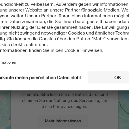
Wir benötigen Ihre Zustimmung, um
den Google Maps-Service zu laden!
Wir verwenden einen Service eines
Drittanbieters, um Karteninhalte einzubetten.
Dieser Service kann Daten zu Ihren Aktivitäten
sammeln. Bitte lesen Sie die Details durch und
stimmen Sie der Nutzung des Service zu, um
diese Karte anzuzeigen.
Mehr Informationen