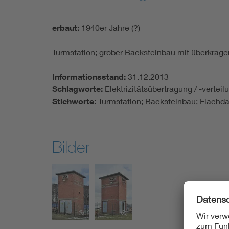
erbaut:
1940er Jahre (?)
Turmstation; grober Backsteinbau mit überkra
Informationsstand:
31.12.2013
Schlagworte:
Elektrizitätsübertragung / -vertei
Stichworte:
Turmstation; Backsteinbau; Flachd
Bilder