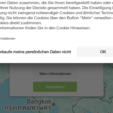
Wir benötigen Ihre Zustimmung, um
den Google Maps-Service zu laden!
Wir verwenden einen Service eines
Drittanbieters, um Karteninhalte einzubetten.
Dieser Service kann Daten zu Ihren Aktivitäten
sammeln. Bitte lesen Sie die Details durch und
stimmen Sie der Nutzung des Service zu, um
diese Karte anzuzeigen.
Mehr Informationen
Akzeptieren