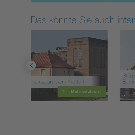
Das könnte Sie auch inter
Städt
rg
Umspannwerk Krottorf
Elekt
ahren
Mehr erfahren