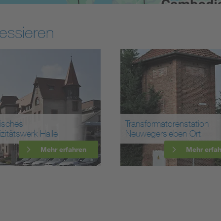
essieren
isches
Transformatorenstation
rizitätswerk Halle
Neuwegersleben Ort
Mehr erfahren
Mehr erfa