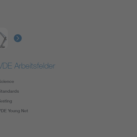
VDE Arbeitsfelder
Science
Standards
Testing
VDE Young Net