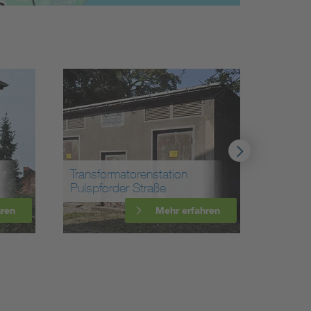
Transformatorenstation
Pulspforder Straße
Umspa
hren
Mehr erfahren