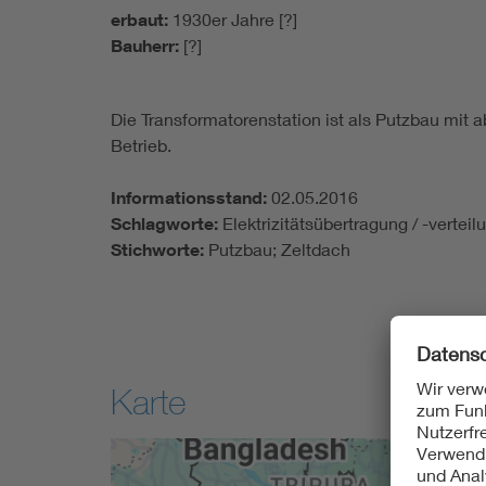
erbaut:
1930er Jahre [?]
Bauherr:
[?]
Die Transformatorenstation ist als Putzbau mit 
Betrieb.
Informationsstand:
02.05.2016
Schlagworte:
Elektrizitätsübertragung / -vertei
Stichworte:
Putzbau; Zeltdach
Karte