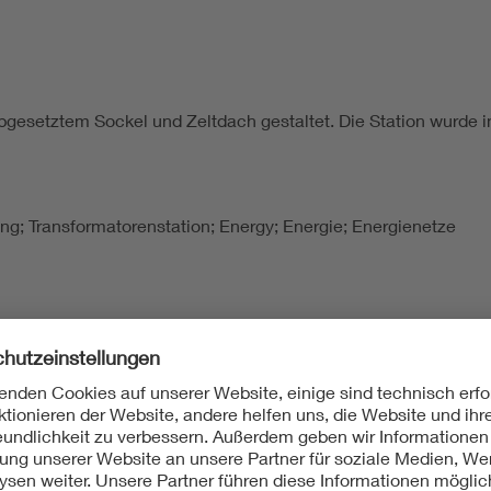
abgesetztem Sockel und Zeltdach gestaltet. Die Station wurde 
lung; Transformatorenstation; Energy; Energie; Energienetze