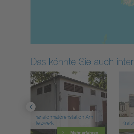
Das könnte Sie auch inter
Transformatorenstation Am
Heizwerk
Kraft
ahren
Mehr erfahren