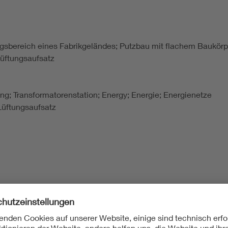
angsbereich eines Fabrikgeländes; Putzbau mit flachem Baukör
üftungsaufsatz
lung; Transformatorenstation; Energy; Energie; Energienetze
 Lüftungsaufsatz