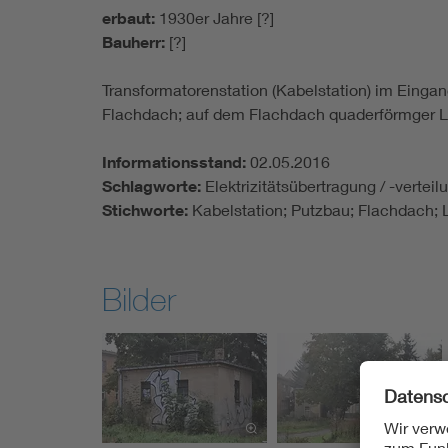
erbaut:
1930er Jahre [?]
Bauherr:
[?]
Transformatorenstation (Kabelstation) im Eing
Flachdach; auf dem Flachdach quaderförmger L
Informationsstand:
02.05.2016
Schlagworte:
Elektrizitätsübertragung / -vertei
Stichworte:
Kabelstation; Putzbau; Flachdach;
Bilder