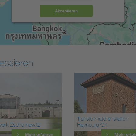
Akzeptieren
essieren
Transformatorenstation
werk Zschornewitz
Heynburg Ort
Mehr erfahren
Mehr erfa