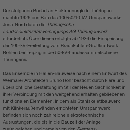
Der steigende Bedarf an Elektroenergie in Thüringen
machte 1926 den Bau des 100/50/10-kV-Umspannwerks
Jena-Nord durch die
Thüringische
Landeselektrizitätsversorgungs AG Thüringenwerk
erforderlich. Über dieses erfolgte ab 1926 die Einspeisung
der 100-kV-Freileitung vom Braunkohlen-Großkraftwerk
Böhlen bei Leipzig in die 50-kV-Landessammelschiene
Thüringens.
Das Ensemble in Hallen-Bauweise nach einem Entwurf des
Weimarer Architekten Bruno Röhr besticht durch klare und
übersichtliche Gestaltung im Stil der Neuen Sachlichkeit in
ihrer Verbindung mit den weitgehend erhalten gebliebenen
funktionalen Elementen. In dem als Stahlskelettbauwerk
mit Klinkeraußenwänden errichteten Umspannwerk
befinden sich noch zahlreiche elektrotechnische
Ausrüstungen, die bis in die Bauzeit der Anlage
zurückreichen und damals von der
Siemens-