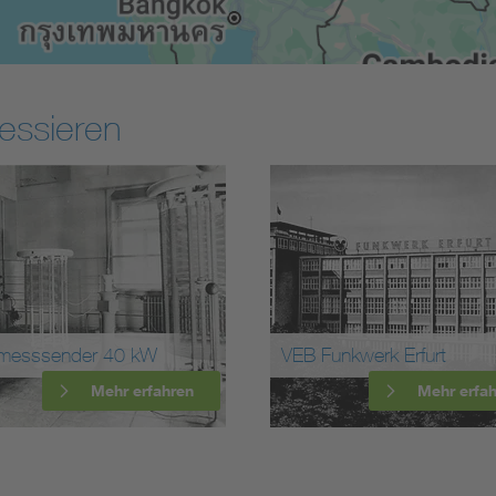
essieren
unkwerk Erfurt
Erste Sicherheitsvorschrif
Mehr erfahren
Mehr erfa