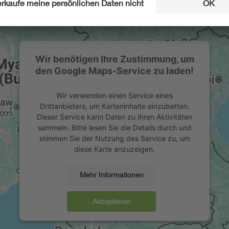
Wir benötigen Ihre Zustimmung, um
den Google Maps-Service zu laden!
Wir verwenden einen Service eines
Drittanbieters, um Karteninhalte einzubetten.
Dieser Service kann Daten zu Ihren Aktivitäten
sammeln. Bitte lesen Sie die Details durch und
stimmen Sie der Nutzung des Service zu, um
diese Karte anzuzeigen.
Mehr Informationen
Akzeptieren