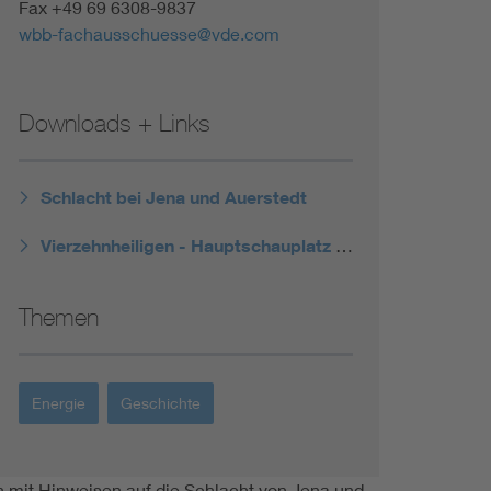
Fax +49 69 6308-9837
wbb-fachausschuesse@vde.com
Downloads + Links
Schlacht bei Jena und Auerstedt
Vierzehnheiligen - Hauptschauplatz der Schlacht
Themen
Energie
Geschichte
eln mit Hinweisen auf die Schlacht von Jena und