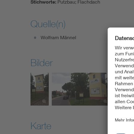
Stichworte:
Putzbau; Flachdach
Quelle(n)
Wolfram Männel
Bilder
Karte