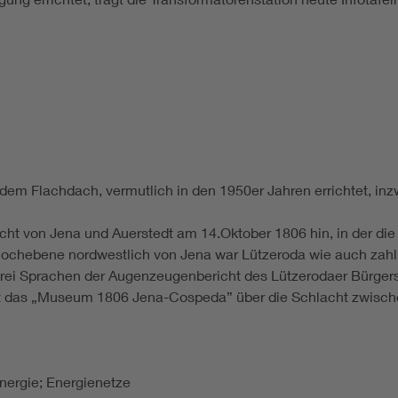
dem Flachdach, vermutlich in den 1950er Jahren errichtet, inz
lacht von Jena und Auerstedt am 14.Oktober 1806 hin, in der d
 Hochebene nordwestlich von Jena war Lützeroda wie auch zahl
in drei Sprachen der Augenzeugenbericht des Lützerodaer Bürge
rt das „Museum 1806 Jena-Cospeda” über die Schlacht zwisch
nergie; Energienetze