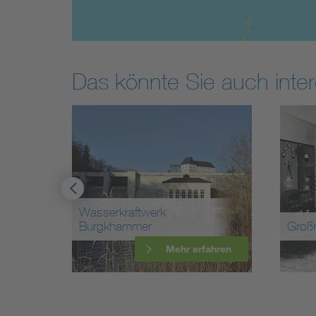
Das könnte Sie auch inter
Großmesssender 40 kW
VEB F
ahren
Mehr erfahren