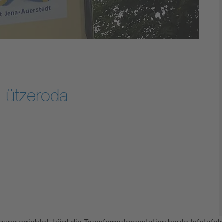
 Lützeroda
orgung errichtet, trägt die Transformatorenstation heute Infotaf