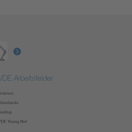
VDE Arbeitsfelder
Science
Standards
Testing
VDE Young Net