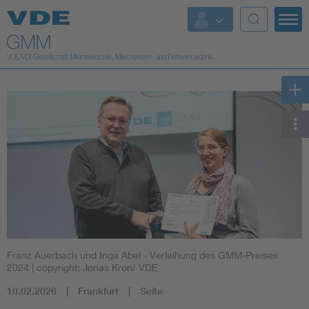
Top Themen
Fokusthemen
Energy
AI & Digital Trust
Health
Mobility
Franz Auerbach und Inga Abel - Verleihung des GMM-Preises
Standards
2024
| copyright: Jonas Kron/ VDE
10.02.2026
Frankfurt
Seite
Weitere Themen