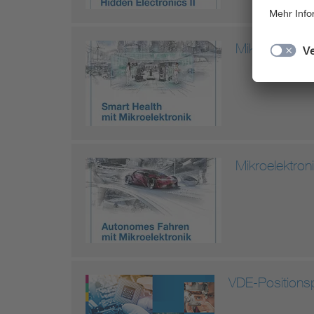
Mikroelektron
Mikroelektron
VDE-Positionsp