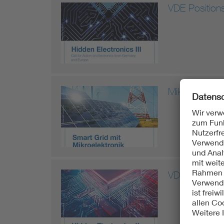
VDE Positions
Mikroelektron
VDE Positions