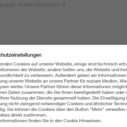
papier Hidden Electronics III
ik Broschüre Smart Grid
papier "Hidden Electronics II"