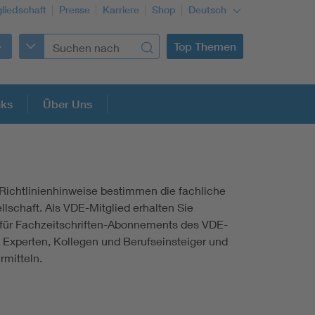
gliedschaft
Presse
Karriere
Shop
Deutsch
Top Themen
nks
Über Uns
Richtlinienhinweise bestimmen die fachliche
llschaft. Als VDE-Mitglied erhalten Sie
 für Fachzeitschriften-Abonnements des VDE-
e Experten, Kollegen und Berufseinsteiger und
rmitteln.