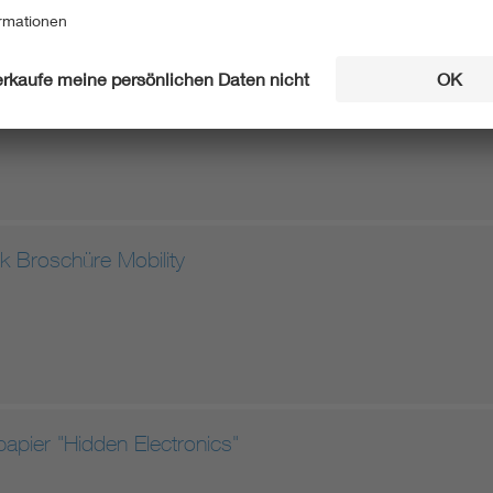
ik Broschüre Health
ik Broschüre Mobility
apier "Hidden Electronics"