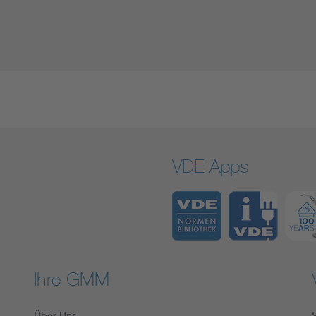
VDE Apps
Ihre GMM
Über Uns