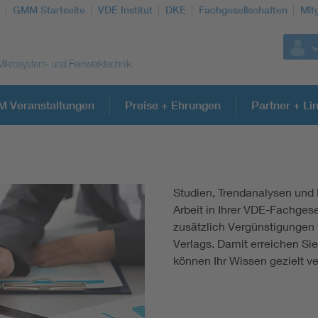
GMM Startseite
VDE Institut
DKE
Fachgesellschaften
Mit
 Veranstaltungen
Preise + Ehrungen
Partner + Li
Weitere Themen
Studien, Trendanalysen und 
Electronic components
Arbeit in Ihrer VDE-Fachgese
zusätzlich Vergünstigungen
Verlags. Damit erreichen Si
Micro system technology
können Ihr Wissen gezielt ve
Microelectronics